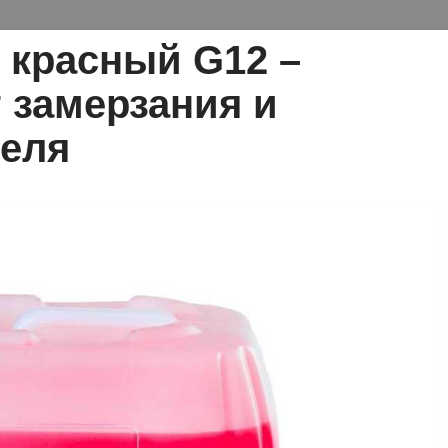
 красный G12 –
 замерзания и
теля