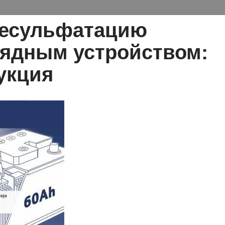
десульфатацию
рядным устройством:
укция