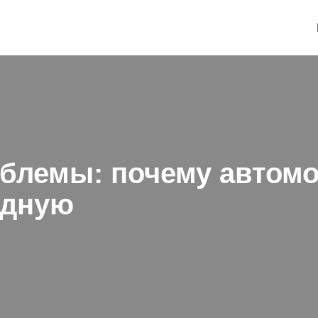
облемы: почему автом
одную