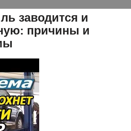
ль заводится и
дную: причины и
мы