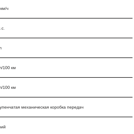
 км/ч
.с.
л
л/100 км
л/100 км
тупенчатая механическая коробка передач
ний