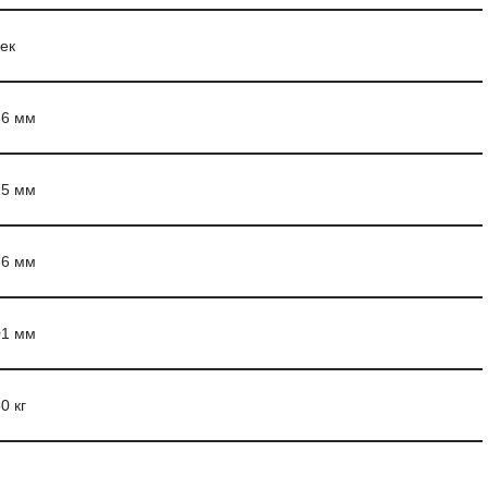
сек
26 мм
15 мм
36 мм
01 мм
0 кг