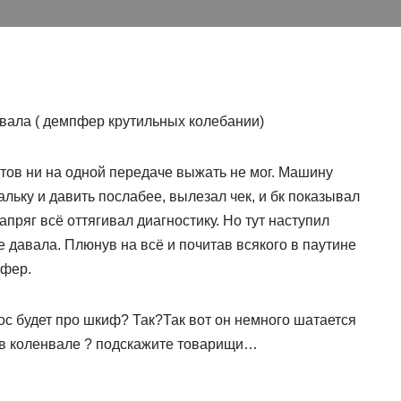
вала ( демпфер крутильных колебании)
отов ни на одной передаче выжать не мог. Машину
альку и давить послабее, вылезал чек, и бк показывал
пряг всё оттягивал диагностику. Но тут наступил
 давала. Плюнув на всё и почитав всякого в паутине
пфер.
ос будет про шкиф? Так?Так вот он немного шатается
о в коленвале ? подскажите товарищи…