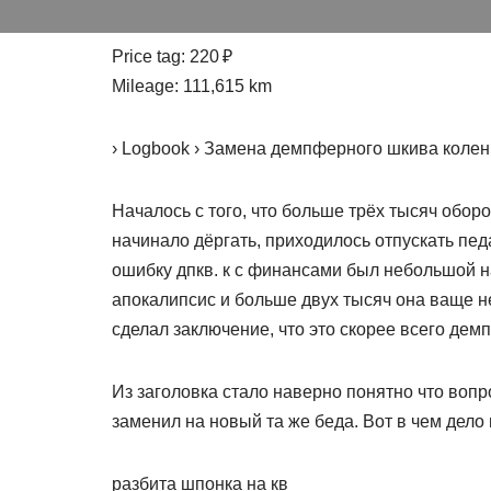
Price tag: 220 ₽
Mileage: 111,615 km
› Logbook › Замена демпферного шкива колен
Началось с того, что больше трёх тысяч обор
начинало дёргать, приходилось отпускать пед
ошибку дпкв. к с финансами был небольшой на
апокалипсис и больше двух тысяч она ваще не
сделал заключение, что это скорее всего дем
Из заголовка стало наверно понятно что вопр
заменил на новый та же беда. Вот в чем дел
разбита шпонка на кв