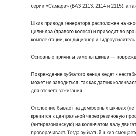
серии «Самара» (ВАЗ 2113, 2114 и 2115), а т
Шкив привода генератора расположен на «нос
цилиндра (правого колеса) и приводит во вра
комплектации, кондиционер и гидроусилитель 
Основные причины замены шкива — поврежден
Повреждение зубчатого венца ведет к неста
может не заводиться, так как датчик коленва
для отсчета зажигания.
Отслоение бывает на демферных шкивах (не чу
крепится к центральной через резиновую прос
(антирезонансную) на коленчатом валу двига
проворачивает. Тогда зубчатый шкив смещаетс