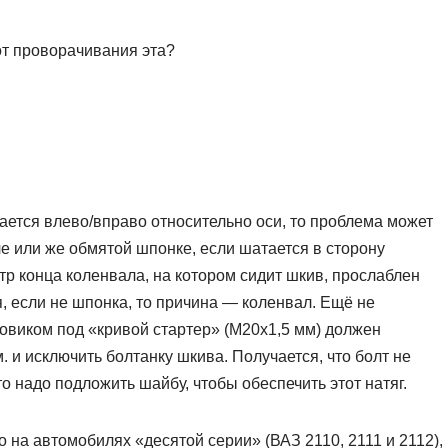
от проворачивания эта?
вается влево/вправо относительно оси, то проблема может
е или же обмятой шпонке, если шатается в сторону
етр конца коленвала, на котором сидит шкив, прослаблен
, если не шпонка, то причина — коленвал. Ещё не
аповиком под «кривой стартер» (М20х1,5 мм) должен
м. и исключить болтанку шкива. Получается, что болт не
 то надо подложить шайбу, чтобы обеспечить этот натяг.
 на автомобилях «десятой серии» (ВАЗ 2110, 2111 и 2112),