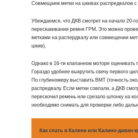
Совмещаем метки на шкивах распредвалов с 
Убеждаемся, что ДКВ смотрит на начало 20-го
перескакивания ремня ГРМ. Это можно прове
метками на распердвалу или совмещении метк
шкив).
Однако в 16-ти клапанном моторе оценивать 
Гораздо удобнее выкрутить свечу первого цил
По глубиномеру выставить ВМТ (точность окол
распредвалу. Если метки совпали, а ДКВ смотри
перескочил ремень или срезало шпонку на ко
необходимо снимать для проверки либо даль
Как спать в Калине или Калино-диван-