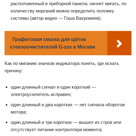
расположенный в приборной панели, начнет мигать, по
количеству морганий можно определить поломку
системы (автор видео — Гоша Вахромеев).
Графитовая смазка для щёток
стеклоочистителей G-zox в Москве
Как по миганию значков индикатора понять, где искать
причину:
один длинный сигнал и один короткий —
электроусилитель исправен;
один длинный и два коротких — нет сигнала оборотов
мотора;
один длинный и три коротких — вышел из строя или
отсутствует питание контроллера момента;