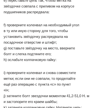
e) переставьте цепь так, чтобы метка на
звёздочке совпала c приливом на корпусе
подшипников распредвала:
f) проверните коленвал на необходимый угол
в ту или иную сторону для того, чтобы
установить звёздочку распредвала на
посадочное отверстие и штифт;
g) поставьте звёздочку на место, вверните
болт и слегка подтяните его;
h) ослабьте колпачковую гайку:
i) проверните коленвал и снова совместите
метки; если они не совпали, то проделайте
ещё раз операцию с пункта «с» по пункт
«i»;
j) затяните болт звездочки моментом 41,2-51,0 Н. м
и застопорите его краем шайбы;
k) затяните колпачковую гайку. Натяните цепь: