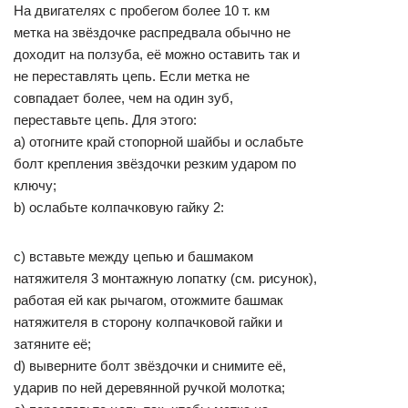
На двигателях с пробегом более 10 т. км
метка на звёздочке распредвала обычно не
доходит на ползуба, её можно оставить так и
не переставлять цепь. Если метка не
совпадает более, чем на один зуб,
переставьте цепь. Для этого:
a) отогните край стопорной шайбы и ослабьте
болт крепления звёздочки резким ударом по
ключу;
b) ослабьте колпачковую гайку 2:
c) вставьте между цепью и башмаком
натяжителя 3 монтажную лопатку (см. рисунок),
работая ей как рычагом, отожмите башмак
натяжителя в сторону колпачковой гайки и
затяните её;
d) выверните болт звёздочки и снимите её,
ударив по ней деревянной ручкой молотка;