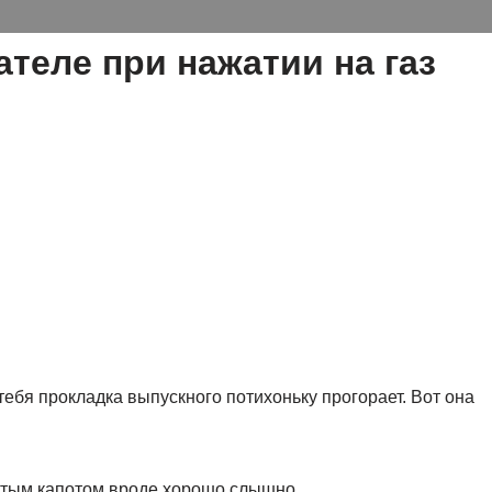
ателе при нажатии на газ
 тебя прокладка выпускного потихоньку прогорает. Вот она
рытым капотом вроде хорошо слышно.