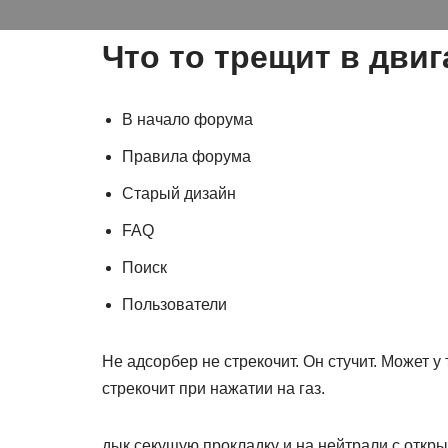
Что то трещит в двиг
В начало форума
Правила форума
Старый дизайн
FAQ
Поиск
Пользователи
Не адсорбер не стрекочит. Он стучит. Может у
стрекочит при нажатии на газ.
дык секущую прокладку и на нейтрали с отк