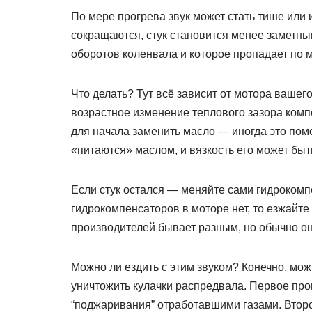
По мере прогрева звук может стать тише или 
сокращаются, стук становится менее заметным
оборотов коленвала и которое пропадает по 
Что делать? Тут всё зависит от мотора вашег
возрастное изменение теплового зазора комп
для начала заменить масло — иногда это помо
«питаются» маслом, и вязкость его может бы
Если стук остался — меняйте сами гидрокомп
гидрокомпенсаторов в моторе нет, то езжайте
производителей бывает разным, но обычно он
Можно ли ездить с этим звуком? Конечно, мож
уничтожить кулачки распредвала. Первое прои
“поджаривания” отработавшими газами. Второе