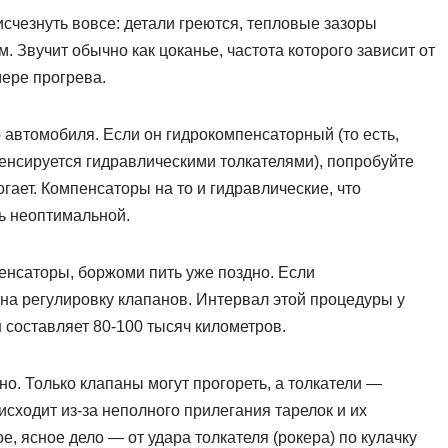
исчезнуть вовсе: детали греются, тепловые зазоры
. Звучит обычно как цоканье, частота которого зависит от
мере прогрева.
о автомобиля. Если он гидрокомпенсаторный (то есть,
енсируется гидравлическими толкателями), попробуйте
гает. Компенсаторы на то и гидравлические, что
ть неоптимальной.
енсаторы, боржоми пить уже поздно. Если
 на регулировку клапанов. Интервал этой процедуры у
 составляет 80-100 тысяч километров.
но. Только клапаны могут прогореть, а толкатели —
сходит из-за неполного прилегания тарелок и их
, ясное дело — от удара толкателя (рокера) по кулачку