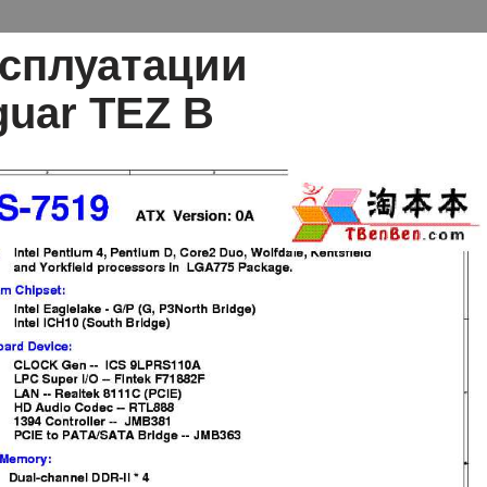
ксплуатации
guar TEZ B