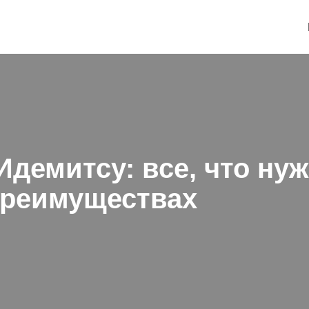
демитсу: все, что нуж
преимуществах