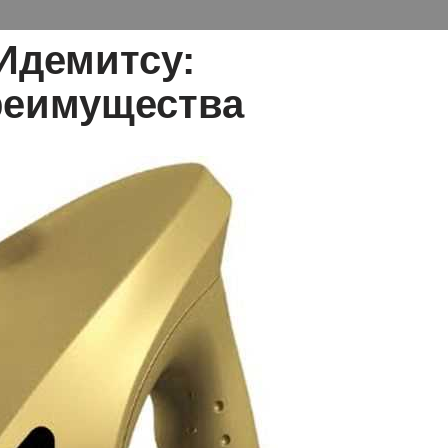
Идемитсу:
реимущества