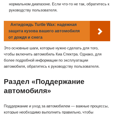
электрооборудование.
Заведите двигатель:
Чтобы завести двигатель,
поверните ключ на ступеньку «START». Как правило,
двигатель запускается с первого раза, но если нет,
попробуйте еще раз.
Проверьте показания приборов:
После того, как
двигатель был успешно запущен, убедитесь, что все
показатели на приборной панели находятся в
нормальном диапазоне. Если что-то не так, обратитесь к
руководству пользователя.
Антидождь Turtle Wax: надежная
защита кузова вашего автомобиля
от дождя и снега
Это основные шаги, которые нужно сделать для того,
чтобы включить автомобиль Киа Спектра. Однако, для
более подробной информации по эксплуатации