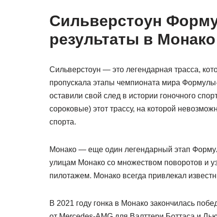
Сильверстоун Формул
результаты в Монако
Сильверстоун — это легендарная трасса, котор
пропускала этапы чемпионата мира Формулы-
оставили свой след в истории гоночного спор
сороковые) этот трассу, на которой невозмож
спорта.
Монако — еще один легендарный этап Формулы
улицам Монако со множеством поворотов и уз
пилотажем. Монако всегда привлекал известн
В 2021 году гонка в Монако закончилась побе
от Mercedes-AMG для Валттери Боттаса и Лью