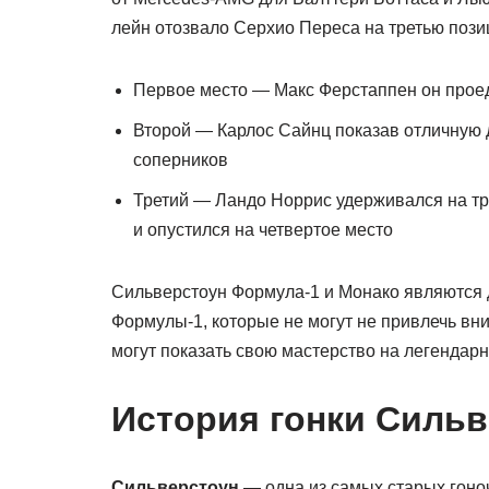
лейн отозвало Серхио Переса на третью пози
Первое место — Макс Ферстаппен он проед
Второй — Карлос Сайнц показав отличную д
соперников
Третий — Ландо Норрис удерживался на тре
и опустился на четвертое место
Сильверстоун Формула-1 и Монако являются
Формулы-1, которые не могут не привлечь вн
могут показать свою мастерство на легендарн
История гонки Силь
Сильверстоун
— одна из самых старых гоноч