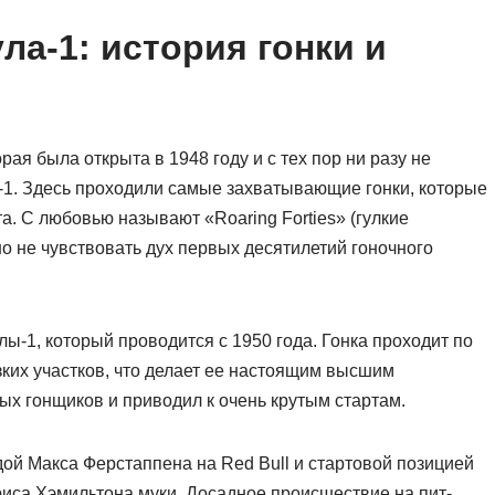
а-1: история гонки и
ая была открыта в 1948 году и с тех пор ни разу не
1. Здесь проходили самые захватывающие гонки, которые
та. С любовью называют «Roaring Forties» (гулкие
но не чувствовать дух первых десятилетий гоночного
-1, который проводится с 1950 года. Гонка проходит по
ких участков, что делает ее настоящим высшим
ых гонщиков и приводил к очень крутым стартам.
дой Макса Ферстаппена на Red Bull и стартовой позицией
иса Хэмильтона муки. Досадное происшествие на пит-