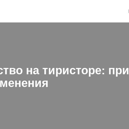
ство на тиристоре: пр
именения