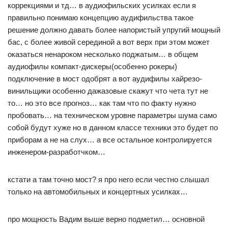
коррекциями и тд… в аудиофильских усилках если я
правильно понимаю концепцию аудифильства такое
решение должно давать более напористый упругий мощный
бас, с более живой серединой а вот верх при этом может
оказаться ненароком несколько поджатым… в общем
аудиофилы компакт-дискеры(особенно рокеры)
подключение в мост одобрят а вот аудифилы хайрезо-
винильщики особенно дажазовые скажут что чета тут не
то… но это все прогноз… как там что по факту нужно
пробовать… на техническом уровне параметры шума само
собой будут хуже но в данном классе техники это будет по
приборам а не на слух… а все остальное контролируется
инженером-разработчком…
кстати а там точно мост? я про него если честно слышал
только на автомобильных и концертных усилках…
про мощность Вадим выше верно подметил… основной