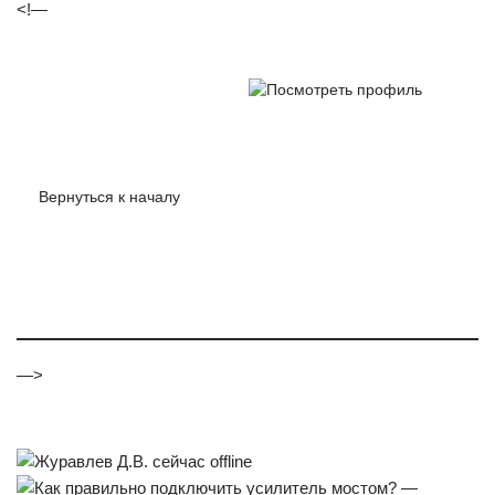
<!—
Вернуться к
началу
—>
На форуме 18 лет
Сообщения: 958
Откуда: Орск