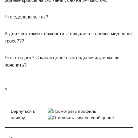
родные кроссы на 1-2 канал, саб на 3-4 мостом.
Что сделано не так?
А для чего такие сложности… пищали от головы, мид через
кросс???
Что это дает? С какой целью так подключил, можешь
пояснить?
<!—
Вернуться к
началу
—>