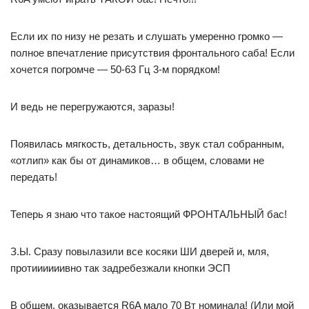
Если их по низу не резать и слушать умеренно громко —
полное впечатление присутствия фронтального саба! Если
хочется погромче — 50-63 Гц 3-м порядком!
И ведь не перегружаются, заразы!
Появилась мягкость, детальность, звук стал собранным,
«отлип» как бы от динамиков… в общем, словами не
передать!
Теперь я знаю что такое настоящий ФРОНТАЛЬНЫЙ бас!
З.Ы. Сразу повылазили все косяки ШИ дверей и, мля,
протиииииивно так задребезжали кнопки ЭСП
В общем, оказывается R6A мало 70 Вт номинала! (Или мой