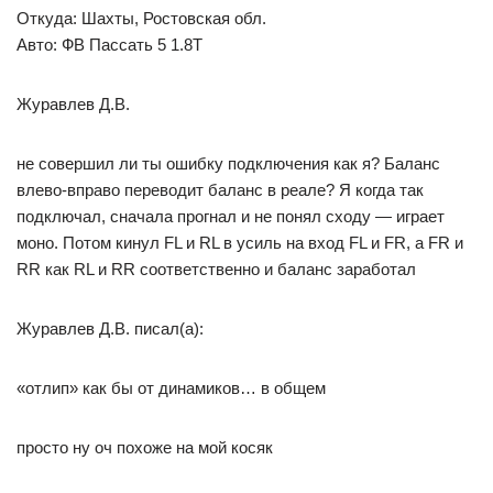
Откуда: Шахты, Ростовская обл.
Авто: ФВ Пассать 5 1.8Т
Журавлев Д.В.
не совершил ли ты ошибку подключения как я? Баланс
влево-вправо переводит баланс в реале? Я когда так
подключал, сначала прогнал и не понял сходу — играет
моно. Потом кинул FL и RL в усиль на вход FL и FR, а FR и
RR как RL и RR соответственно и баланс заработал
Журавлев Д.В. писал(а):
«отлип» как бы от динамиков… в общем
просто ну оч похоже на мой косяк