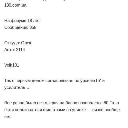
Авто: 2114
Volk101
Так я первым делом согласовывал по уровню ГУ и
усилитель…
Все равно было не то, срач на басах начинался с 80 Гц, а
если пользоваться фильтрами на усилке — низов вообще
нет.
Стоило добавить мощщи — все встало на свои места!
<!—
Вернуться к