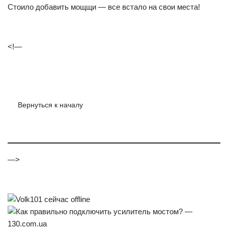
началу
—>
На форуме 14 лет
Сообщения: 523
Откуда: Москва
Авто: ВАЗ 21083
Проходил такое…