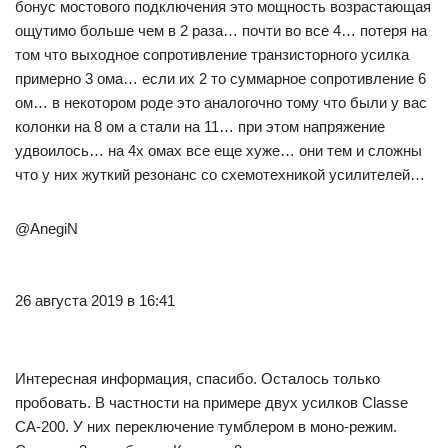
бонус мостового подключения это мощность возрастающая
ощутимо больше чем в 2 раза… почти во все 4… потеря на
том что выходное сопротивление транзисторного усилка
примерно 3 ома… если их 2 то суммарное сопротивление 6
ом… в некотором роде это аналогочно тому что были у вас
колонки на 8 ом а стали на 11… при этом напряжение
удвоилось… на 4х омах все еще хуже… они тем и сложны
что у них жуткий резонанс со схемотехникой усилителей…
@AnegiN
26 августа 2019 в 16:41
Интересная информация, спасибо. Осталось только
пробовать. В частности на примере двух усилков Classe
CA-200. У них переключение тумблером в моно-режим.