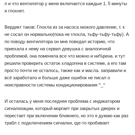
п и что вентилятор у меня включается каждые 1. 5 минуты
и глохнет.
Вердикт таков: Глохла из за насоса низкого давление, т. к
не сосал он нормально(пока не глохла, тьфу-тьфу-тьфу). А
по поводу вентилятора он мне поведал историю, что
приехала к нему на сервил девушка с аналогичной
проблемой, она поменяла все что можно и ни%рена. и тут
решили проверить остаток хладогена в системе, а его там
просто почти не осталось, также как и масла. заправили и
всё заработало и больше даже ошибок не писал о
неисправности системы кондиционирования ^_^
И осталась у меня последняя проблема с индикатором
сигнализации, который моргает при закрытых дверях и
перестает при включении ближнего, но это я думаю как раз
трабл с подключением сигналки, где-то пробивает