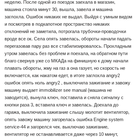
неделю. После одной из поездок заехала в магазин,
машина стояла минут 30, вышла, завела и машина
заглохла. Ошибок никаких не выдал. Выйдя с умным видом
и посмотрев в подкапотное пространство никаких
отклонений не заметила, потрогала трубочки-проводочки
вроде все ок. Села опять завелась, обороты начали падать
перегазовав пару раз все стабилизировалось. Прохладным
утром завелась без проблем и поехала, на обратном пути
благо свернув уже со МКАДа на финишную к дому начали
плавать обороты, жму на газ а она газует, но скорость не
включается, как накатом едет, в итоге заглохла angry2
ошибок опять ноль angry2 , выключила зажигание и завожу
машину выдает immobilizer see manual (машина не
заводится), вынула ключ, поставила и сняла сигналку с
кнопки раза 3, вставила ключ и завелась. Доехала до
гаража, выключила зажигание слышу молотит вентилятор,
опять завожу машину загорелась ошибка Engine system
service-44 и загорелся чек. выключаю зажигание,
вентилятор не останавливается даже через 10 минут,