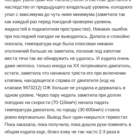
наследство от предыдущего владельца) уровень холодного
упал с максимума до чуть ниже минимума (заметила так
как каждый раз перед поездкой проверяю уровень
жидкостей в подкапотном пространстве). Никаких ошибок
при последней поездке не выводилось. Долила и спокойно
поехала, температура еще была плюсовая никаких
отклонений больше не заметила, полазив под капотом
места течи так же обнаружить не удалось. И ездила очень
даже неплохо, только иногда на ХХ потряхивало двигатель,
кстати, заметила что начинало трясти его при включении
клапана, находящегося справа от двигателя (код на
клапане 9473212) ОЖ больше не уходила и держалась в
одном уровне. Через пару недель заметила при долгих
поездках на скорости (70-110км/ч) начала падать
температура двигателя, по городу (30-600км/ч) стояла
ровно вертикально. Вывод был один-накрылся термостат.
Пока заказала, пока получила, пока дошли руки поменять в
общем ездила еще, благо езжу не так часто 2-3 раза в