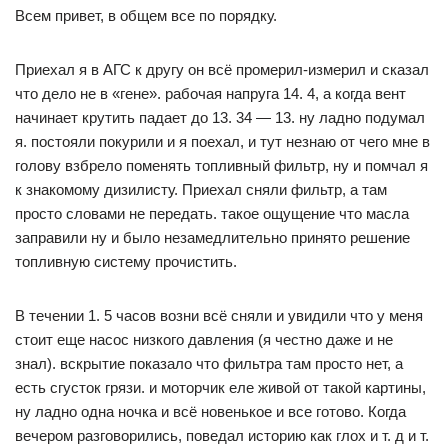
Всем привет, в общем все по порядку.
Приехал я в АГС к другу он всё промерил-измерил и сказал
что дело не в «гене». рабочая напруга 14. 4, а когда вент
начинает крутить падает до 13. 34 — 13. ну ладно подумал
я. постояли покурили и я поехал, и тут незнаю от чего мне в
голову взбрело поменять топливный фильтр, ну и помчал я
к знакомому дизилисту. Приехал сняли фильтр, а там
просто словами не передать. такое ощущение что масла
заправили ну и было незамедлительно принято решение
топливную систему прочистить.
В течении 1. 5 часов возни всё сняли и увидили что у меня
стоит еще насос низкого давления (я честно даже и не
знал). вскрытие показало что фильтра там просто нет, а
есть сгусток грязи. и моторчик еле живой от такой картины,
ну ладно одна ночка и всё новенькое и все готово. Когда
вечером разговорились, поведал историю как глох и т. д и т.