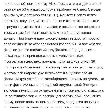
пришлось сбросить клему АКБ. После этого ездила еще 2
раза км по 50 никаких ошибок и проблем не было. Сегодня
дошли руки до термостата (90С), меняется благо легко-
снять крышку на двигателе 2болта и открутить 2 болта с
корпуса термостата вынимается и вставляется все легко,
тосола грам 150 всего вытекло, что и было успешно
долито. При ближайшем рассмотрении термостат просто
перекосило из за оторвавшегося крепления. И вот казалось
бы счастье! Но шведский голубоглазый блондин опять
показал свою принадлежность к меньшинствам.
Прогрелась идеально, поехала, покатавшись минут 30
проверив и убедившись, что прогревается по малому кругу,
и потом при нагреве уже включается в нужное время
большой круг уже было засобиралась поехать по делам, «а
вот и фиг там»-сказал шведский голубоглазый блондин,
включив вентилятор охлаждения и тут же заглохла машина,
но вентилятор так и не прекращал работу. пришлось снять
клему, после попыталась завестись, заводится но тут же
включается вентилятор и глохнет тут же и опять не