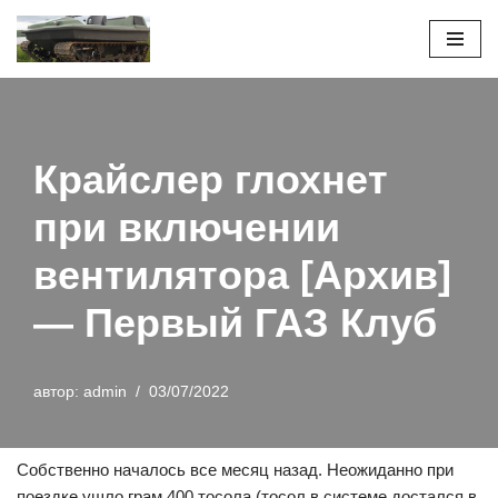
Перейти
к
содержимому
Крайслер глохнет
при включении
вентилятора [Архив]
— Первый ГАЗ Клуб
автор:
admin
03/07/2022
Собственно началось все месяц назад. Неожиданно при
поездке ушло грам 400 тосола (тосол в системе достался в