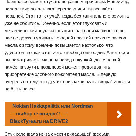
Поршневая может стучать по разным причинам. Например,
вследствие локального перегрева или износа юбок
поршней. Этот тот случай, когда без капитального ремонта
уже не обойтись. Конечно, если этот глуховатый
металлический звук вы слышите на своей машине, то он
вас не должен удивить по одной простой причине: расход
масла к этому времени повышается настолько, что
удивительно, как этот мотор вообще ещё ездит. А вот если
вы осматриваете машину перед покупкой, даже лёгкий
намёк на звуки в поршневой может предотвратить
приобретение злобного пожирателя масла. В первую
очередь потому, что других признаков “масложора” может и
не быть вовсе.
Nokian Hakkapeliitta или Nordman
— выбор очевиден? —
BlackTyres.ru на DRIVE2
Стук коленвала из-за смерти вкладышей (весьма