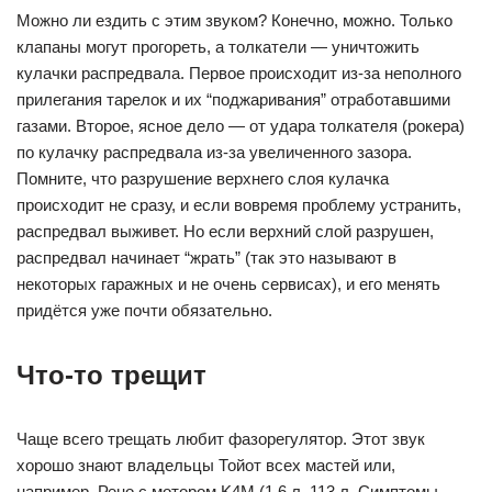
Можно ли ездить с этим звуком? Конечно, можно. Только
клапаны могут прогореть, а толкатели — уничтожить
кулачки распредвала. Первое происходит из-за неполного
прилегания тарелок и их “поджаривания” отработавшими
газами. Второе, ясное дело — от удара толкателя (рокера)
по кулачку распредвала из-за увеличенного зазора.
Помните, что разрушение верхнего слоя кулачка
происходит не сразу, и если вовремя проблему устранить,
распредвал выживет. Но если верхний слой разрушен,
распредвал начинает “жрать” (так это называют в
некоторых гаражных и не очень сервисах), и его менять
придётся уже почти обязательно.
Что-то трещит
Чаще всего трещать любит фазорегулятор. Этот звук
хорошо знают владельцы Тойот всех мастей или,
например, Рено с мотором K4M (1,6 л, 113 л. Симптомы