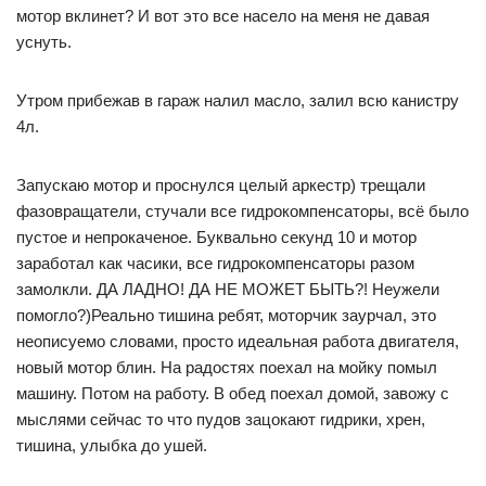
мотор вклинет? И вот это все насело на меня не давая
уснуть.
Утром прибежав в гараж налил масло, залил всю канистру
4л.
Запускаю мотор и проснулся целый аркестр) трещали
фазовращатели, стучали все гидрокомпенсаторы, всё было
пустое и непрокаченое. Буквально секунд 10 и мотор
заработал как часики, все гидрокомпенсаторы разом
замолкли. ДА ЛАДНО! ДА НЕ МОЖЕТ БЫТЬ?! Неужели
помогло?)Реально тишина ребят, моторчик заурчал, это
неописуемо словами, просто идеальная работа двигателя,
новый мотор блин. На радостях поехал на мойку помыл
машину. Потом на работу. В обед поехал домой, завожу с
мыслями сейчас то что пудов зацокают гидрики, хрен,
тишина, улыбка до ушей.