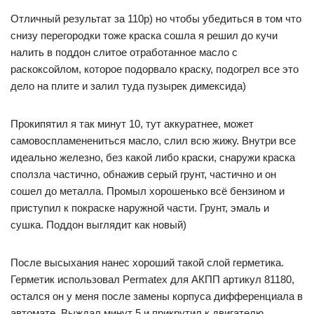
Отличный результат за 110р) но чтобы убедиться в том что
снизу перегородки тоже краска сошла я решил до кучи
налить в поддон слитое отработанное масло с
раскоксойлом, которое подорвало краску, подогрел все это
дело на плите и залил туда пузырек димексида)
Прокипятил я так минут 10, тут аккуратнее, может
самовоспламенениться масло, слил всю жижу. Внутри все
идеально железно, без какой либо краски, снаружи краска
сползла частично, обнажив серый грунт, частично и он
сошел до металла. Промыл хорошенько всё бензином и
приступил к покраске наружной части. Грунт, эмаль и
сушка. Поддон выглядит как новый)
После высыхания нанес хороший такой слой герметика.
Герметик использовал Permatex для АКПП артикул 81180,
остался он у меня после замены корпуса дифференциала в
автомате. Выждал минут 5 и прикрутил к двигателю,