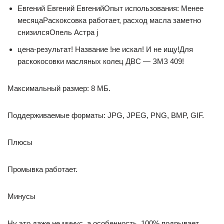
Евгений Евгений ЕвгенийОпыт использования: Менее
месяцаРаскоксовка работает, расход масла заметно
снизилсяОпель Астра j
цена-результат! Название !не искал! И не ищу!Для
раскокосовки масляных колец ДВС — ЗМЗ 409!
Максимальный размер: 8 МБ.
Поддерживаемые форматы: JPG, JPEG, PNG, BMP, GIF.
Плюсы
Промывка работает.
Минусы
Ну это даже не минус, а особенность. 100% подрывает