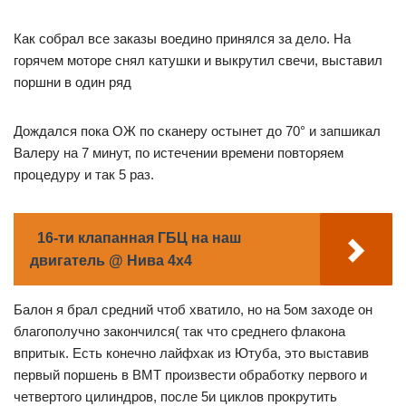
Как собрал все заказы воедино принялся за дело. На
горячем моторе снял катушки и выкрутил свечи, выставил
поршни в один ряд
Дождался пока ОЖ по сканеру остынет до 70° и запшикал
Валеру на 7 минут, по истечении времени повторяем
процедуру и так 5 раз.
16-ти клапанная ГБЦ на наш
двигатель @ Нива 4x4
Балон я брал средний чтоб хватило, но на 5ом заходе он
благополучно закончился( так что среднего флакона
впритык. Есть конечно лайфхак из Ютуба, это выставив
первый поршень в ВМТ произвести обработку первого и
четвертого цилиндров, после 5и циклов прокрутить