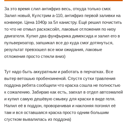
За это время слил антифриз весь, откуда только смог.
Залил новый, Кулстрим а-110, антифриз первой заливки на
конвеере. Цена 1040р за 5л канистру. Ещё решил почистить
то что не отмыл раскоксойл, лаковые отложения по низу
двигателя. Купил два фунфырика димексида и залил его в
пульверизатор, запшикал все до куда смог дотянуться,
результат превзошел все мои ожидания, лаковые
отложения просто стекли вниз)
Тут надо быть аккуратным и работать в перчатках. Все
вытер ветошью пробензиненой. Спустя сутки травления
поддона ребята сообщили что краска сошла не полностью
к сожалению. Забираю как есть, заехал в отдел автоэмалей
и купил самую дешёвую смывку для краски в виде геля.
Налил её в поддон, проворачивая и наклоняя погонял её
там и вся оставшаяся краска просто одним большим
сгустком вывалилась из поддона)