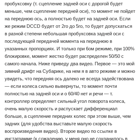
пробуксовку (т. сцепление задней оси с дорогой будет
меньше, чем сцепление передней оси), то момент не пойдет
на переднюю ось, а полностью будет на задней оси. Если
же режим DCCD будет от 2го до 5го, то будет допускаться
в разной степени небольшая пробуксовка задней оси с
последующей передачей момента на переднюю в
указанных пропорциях. И только при 6ом режиме, при 100%
блокировке, момент жестко будет распределен 50/50 с
самого начала. Ниже приведу два видео. Первое — это мой
зимний дрифт на Субарике, на нем я в авто режиме и можно
увидеть, что передняя ось далеко не всегда задействована
— если колеса сильно вывернуты, то момент почти
полностью на задней оси и о 60/40 нет и речи — т.
контроллер определяет сильный угол поворота колеса,
очень малую скорость и распускает дифференциал
больше, а сцепление передних колес при этом выше, чем
задних (для удобства выставьте малую скорость
воспроизведения видео). Второе видео по ссылке в
инстаграмме (к сожалению, у меня оно не сохранилось в