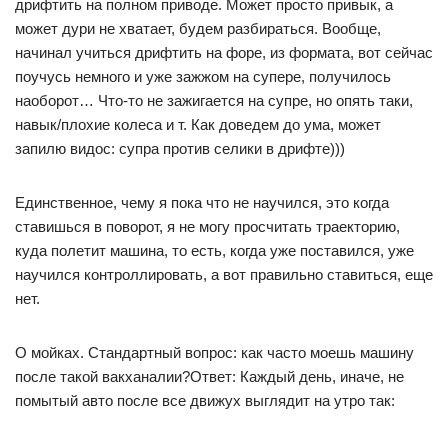
дрифтить на полном приводе. Может просто привык, а
может дури не хватает, будем разбираться. Вообще,
начинал учиться дрифтить на форе, из формата, вот сейчас
поучусь немного и уже зажжом на супере, получилось
наоборот… Что-то не зажигается на супре, но опять таки,
навык/плохие колеса и т. Как доведем до ума, может
запилю видос: супра против селики в дрифте)))
Единственное, чему я пока что не научился, это когда
ставишься в поворот, я не могу просчитать траекторию,
куда полетит машина, то есть, когда уже поставился, уже
научился контроллировать, а вот правильно ставиться, еще
нет.
О мойках. Стандартный вопрос: как часто моешь машину
после такой вакханалии?Ответ: Каждый день, иначе, не
помытый авто после все движух выглядит на утро так: