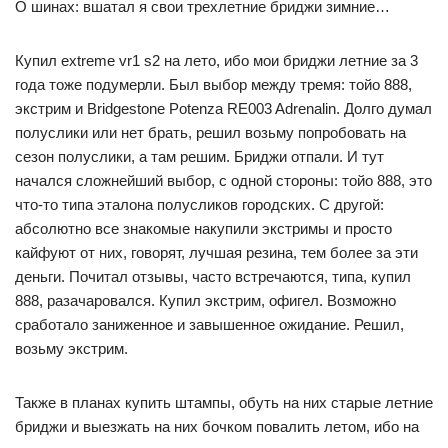
О шинах: вшатал я свои трехлетние бриджи зимние…
Купил extreme vr1 s2 на лето, ибо мои бриджи летние за 3
года тоже подумерли. Был выбор между тремя: тойо 888,
экстрим и Bridgestone Potenza RE003 Adrenalin. Долго думал
полуслики или нет брать, решил возьму попробовать на
сезон полуслики, а там решим. Бриджи отпали. И тут
начался сложнейший выбор, с одной стороны: тойо 888, это
что-то типа эталона полусликов городских. С другой:
абсолютно все знакомые накупили экстримы и просто
кайфуют от них, говорят, лучшая резина, тем более за эти
деньги. Почитал отзывы, часто встречаются, типа, купил
888, разачаровался. Купил экстрим, офигел. Возможно
сработало заниженное и завышенное ожидание. Решил,
возьму экстрим.
Также в планах купить штампы, обуть на них старые летние
бриджи и выезжать на них бочком повалить летом, ибо на