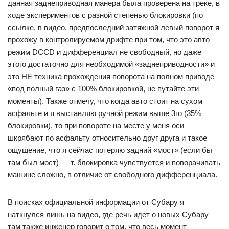
данная заднеприводная манера была проверена на треке, в
ходе экспериментов с разной степенью блокировки (по
ссылке, в видео, предпоследний затяжной левый поворот я
прохожу в контролируемом дрифте при том, что это авто
режим DCCD и дифференциал не свободный, но даже
этого достаточно для необходимой «заднеприводности» и
это НЕ техника прохождения поворота на полном приводе
«под полный газ» с 100% блокировкой, не путайте эти
моменты). Также отмечу, что когда авто стоит на сухом
асфальте и я выставляю ручной режим выше 3го (35%
блокировки), то при повороте на месте у меня оси
шкрябают по асфальту относительно друг друга и такое
ощущение, что я сейчас потеряю задний «мост» (если бы
там был мост) — т. блокировка чувствуется и поворачивать
машине сложно, в отличие от свободного дифференциала.
В поисках официальной информации от Субару я
наткнулся лишь на видео, где речь идет о новых Субару —
там также инженер говорит о том, что весь момент