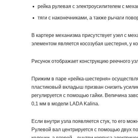
рейка рулевая с электроусилителем с мех
тяги с наконечниками, а также рычаги пово
В картере механизма присутствует узел с м
элементом является косозубая шестерня, у ко
Рисунок отображает конструкцию реечного уз
Прижим в паре «рейка-шестерня» осуществля
пластиковый вкладыш призван снизить усили
регулируется с помощью гайки. Величина зав
0,1 мм в модели LADA Kalina.
Если внутри узла появляется стук, то его мо
Рулевой вал центрируется с помощью двух п
колонки, а второй – внутри корпуса электриче