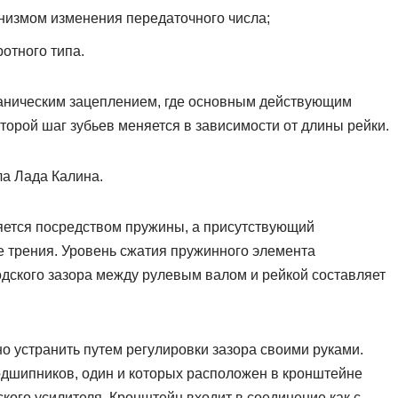
анизмом изменения передаточного числа;
ротного типа.
еханическим зацеплением, где основным действующим
торой шаг зубьев меняется в зависимости от длины рейки.
ла Лада Калина.
ется посредством пружины, а присутствующий
е трения. Уровень сжатия пружинного элемента
одского зазора между рулевым валом и рейкой составляет
жно устранить путем регулировки зазора своими руками.
одшипников, один и которых расположен в кронштейне
ского усилителя. Кронштейн входит в соединение как с