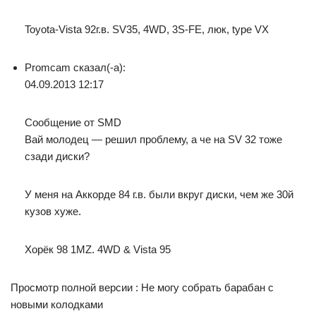
Toyota-Vista 92г.в. SV35, 4WD, 3S-FE, люк, type VX
Promcam сказал(-а):
04.09.2013 12:17
Сообщение от SMD
Вай молодец — решил проблему, а че на SV 32 тоже
сзади диски?
У меня на Аккорде 84 г.в. были вкруг диски, чем же 30й
кузов хуже.
Хорёк 98 1MZ. 4WD & Vista 95
Просмотр полной версии : Не могу собрать барабан с
новыми колодками