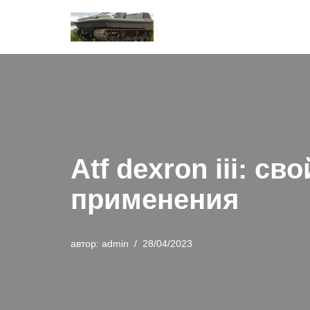
Перейти
к
содержимому
Atf dexron iii: 
применения
автор:
admin
28/04/2023