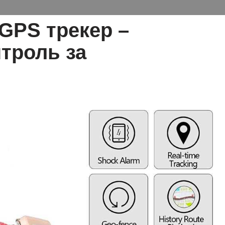
GPS трекер –
троль за