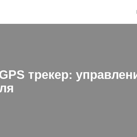
PS трекер: управлени
ля