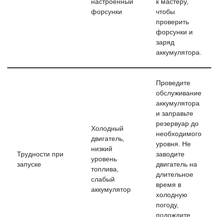
настроенный
к мастеру,
форсунки
чтобы
проверить
форсунки и
заряд
аккумулятора.
Проведите
обслуживание
аккумулятора
и заправьте
резервуар до
Холодный
необходимого
двигатель,
уровня. Не
низкий
Трудности при
заводите
уровень
запуске
двигатель на
топлива,
длительное
слабый
время в
аккумулятор
холодную
погоду,
подождите,