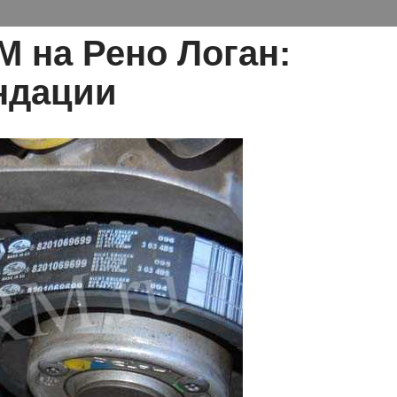
М на Рено Логан:
ндации