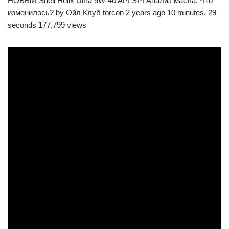
НОВЫЙ Shell Helix Ultra 5W-40 API SP! Анализ масла. Что
изменилось? by Ойл Клуб torcon 2 years ago 10 minutes, 29
seconds 177,799 views