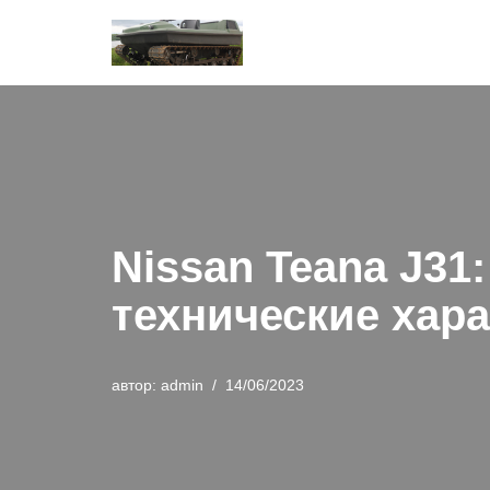
Перейти
к
содержимому
Nissan Teana J31
технические хар
автор:
admin
14/06/2023