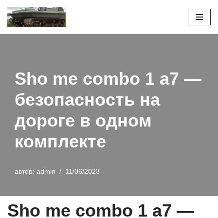
Перейти
к
содержимому
Sho me combo 1 а7 —
безопасность на
дороге в одном
комплекте
автор:
admin
11/06/2023
Sho me combo 1 а7 —