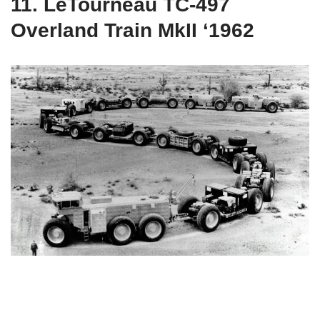
11. LeTourneau TC-497
Overland Train MkII ‘1962