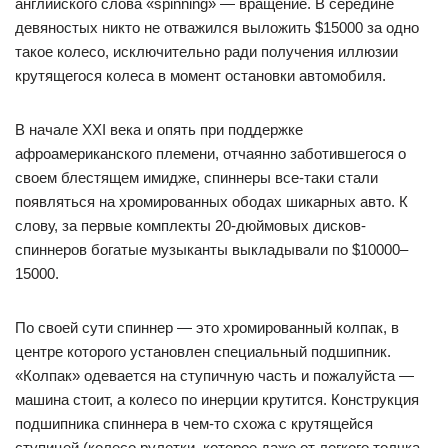
английского слова «spinning» — вращение. В середине
девяностых никто не отважился выложить $15000 за одно
такое колесо, исключительно ради получения иллюзии
крутящегося колеса в момент остановки автомобиля.
В начале ХХI века и опять при поддержке
афроамериканского племени, отчаянно заботившегося о
своем блестящем имидже, спиннеры все-таки стали
появляться на хромированных ободах шикарных авто. К
слову, за первые комплекты 20-дюймовых дисков-
спиннеров богатые музыканты выкладывали по $10000–
15000.
По своей сути спиннер — это хромированный колпак, в
центре которого установлен специальный подшипник.
«Колпак» одевается на ступичную часть и пожалуйста —
машина стоит, а колесо по инерции крутится. Конструкция
подшипника спиннера в чем-то схожа с крутящейся
ступицей (колесо рулетки, которое даже от легкого толчка