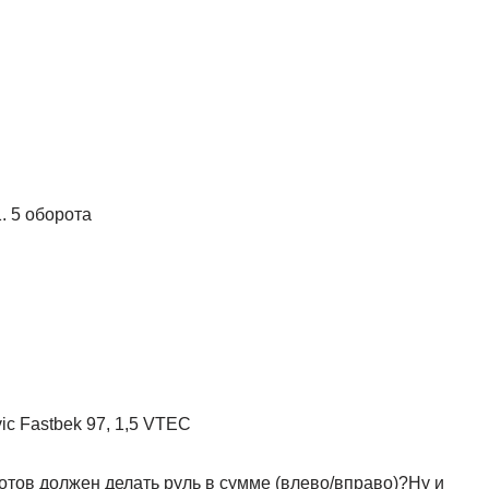
. 5 оборота
ic Fastbek 97, 1,5 VTEC
отов должен делать руль в сумме (влево/вправо)?Ну и