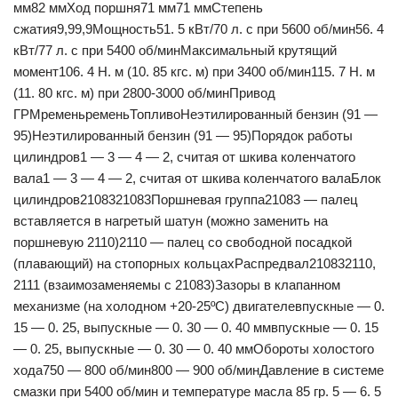
мм82 ммХод поршня71 мм71 ммСтепень
сжатия9,99,9Мощность51. 5 кВт/70 л. с при 5600 об/мин56. 4
кВт/77 л. с при 5400 об/минМаксимальный крутящий
момент106. 4 Н. м (10. 85 кгс. м) при 3400 об/мин115. 7 Н. м
(11. 80 кгс. м) при 2800-3000 об/минПривод
ГРМременьременьТопливоНеэтилированный бензин (91 —
95)Неэтилированный бензин (91 — 95)Порядок работы
цилиндров1 — 3 — 4 — 2, считая от шкива коленчатого
вала1 — 3 — 4 — 2, считая от шкива коленчатого валаБлок
цилиндров2108321083Поршневая группа21083 — палец
вставляется в нагретый шатун (можно заменить на
поршневую 2110)2110 — палец со свободной посадкой
(плавающий) на стопорных кольцахРаспредвал210832110,
2111 (взаимозаменяемы с 21083)Зазоры в клапанном
механизме (на холодном +20-25ºС) двигателевпускные — 0.
15 — 0. 25, выпускные — 0. 30 — 0. 40 ммвпускные — 0. 15
— 0. 25, выпускные — 0. 30 — 0. 40 ммОбороты холостого
хода750 — 800 об/мин800 — 900 об/минДавление в системе
смазки при 5400 об/мин и температуре масла 85 гр. 5 — 6. 5