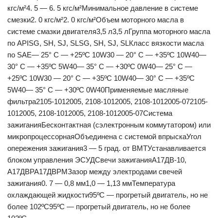
кгс/м²4. 5 — 6. 5 кгс/м²Минимальное давление в системе
смезки2. 0 кгс/м²2. 0 кгс/м²Объем моторного масла в
системе смазки двигателя3,5 л3,5 лГруппа моторного масла
по АРISG, SH, SJ, SLSG, SH, SJ, SLКласс вязкости масла
по SAE— 25° С — +25ºС 10W30 — 20° С — +35ºС 10W40—
30° С — +35ºС 5W40— 35° С — +30ºС 0W40— 25° С —
+25ºС 10W30 — 20° С — +35ºС 10W40— 30° С — +35ºС
5W40— 35° С — +30ºС 0W40Применяемые масляные
фильтра2105-1012005, 2108-1012005, 2108-1012005-072105-
1012005, 2108-1012005, 2108-1012005-07Система
зажиганияБесконтактная (сэлектронным коммутатором) или
микропроцессорнаяОбъединена с системой впрыскаУгол
опережения зажигания3 — 5 град. от ВМТУстанавливается
блоком управления ЭСУДСвечи зажиганияА17ДВ-10,
А17ДВРА17ДВРМЗазор между электродами свечей
зажигания0. 7 — 0,8 мм1,0 — 1,13 ммТемпература
охлаждающей жидкости95ºС — прогретый двигатель, но не
более 102ºС95ºС — прогретый двигатель, но не более