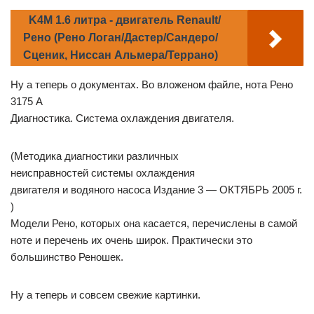
K4M 1.6 литра - двигатель Renault/
Рено (Рено Логан/Дастер/Сандеро/
Сценик, Ниссан Альмера/Террано)
Ну а теперь о документах. Во вложеном файле, нота Рено
3175 A
Диагностика. Система охлаждения двигателя.
(Методика диагностики различных
неисправностей системы охлаждения
двигателя и водяного насоса Издание 3 — ОКТЯБРЬ 2005 г.
)
Модели Рено, которых она касается, перечислены в самой
ноте и перечень их очень широк. Практически это
большинство Реношек.
Ну а теперь и совсем свежие картинки.