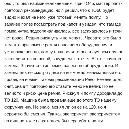
был, то был наиминимальнейшим. При ТО45, мастер опять
повторил рекомендацию, но я решил, что к ТО60 будет
видно и ехал на него, уже готовый менять помпу. Но
заранее полез посмотреть под капот и увидел, что там где
помпа чутка подсопливливалась, все засахарилось и течи
нет вовсе. Решил рискнуть и не менять. Чревато это было
тем, что при замене ремня навесного оборудования, и
установке нового, помпу пошевелят и она в лучшем случае
засопливится по новой, в худшем- потечет. А это значит ее
замена. Значит снятие ремня навесного оборудования. И
замена его, не смотря даже на возможно минимальный его
пробег, на новый. Таковы рекомендации Рено. Ремень одет,
снят, значит повторно его ставить Рено не велит. Но не
велик то и риск- цена ремня. Рискнул и помпу доходила до
ТО 120. Машина была продана еще до этого ТО нашему
форумчанину. Не знаю, менял ли он ее на 120, но я
вероятно бы сменил. Так как эксперимент, экспериментом,
но сильно тоже не хотелось бы перегибать палку.