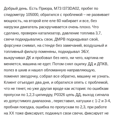
Добрый день. Есть Приора, М73 I373DA02, пробег по
спидометру 105000, обратился с проблемой – не развивает
мощность, на второй еле еле 60 набирает и все, без
нагрузки двигатель раскручивается очень плохо. Что
сделано, проверен катализатор, давление топлива 3,7,
свечи подкидывались свои, ДМРВ подкидывал свой,
форсунки снимал, на стенде без замечаний, воздушный и
топливный фильтр поменяны, подкидывал ЭБУ,
выкручивал ДК и пробовал без него, ни чего, картина не
меняется, машина не едет. Потом снял оцилку ДД и ДПКВ,
полез в шкив и нашел обломанную направляющую,
поменял звездочку, собрал все обратно, машину не узнать.
Клиент отъездил два дня, и обратился опять с проблемой,
что не тянет, но уже другая вроде как история: по ошибкам
пропуски по 1,2,3 цилиндру, Р0326 цепь ДД, выход сигнала
из допустимого диапазона , переставил, катушки с 1-2 и 3-4,
пробная поездка, ошибка по пропускам по 2,3, при работе
на ХХ тоже фиксирует, подкинул свои свечи, фиксирует не