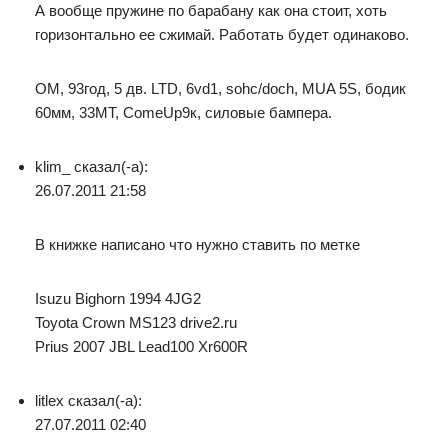
А вообще пружине по барабану как она стоит, хоть
горизонтально ее сжимай. Работать будет одинаково.
ОМ, 93год, 5 дв. LTD, 6vd1, sohc/doch, MUA 5S, бодик
60мм, 33МТ, ComeUp9к, силовые бампера.
klim_ сказал(-а):
26.07.2011 21:58
В книжке написано что нужно ставить по метке
Isuzu Bighorn 1994 4JG2
Toyota Crown MS123 drive2.ru
Prius 2007 JBL Lead100 Xr600R
litlex сказал(-а):
27.07.2011 02:40