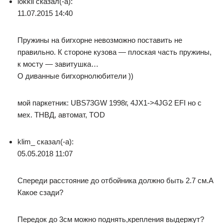
lokkii сказал(-а):
11.07.2015 14:40
Пружины на бигхорне невозможно поставить не
правильно. К стороне кузова — плоская часть пружины,
к мосту — завитушка…
О диванные бигхорнолюбители ))
мой паркетник: UBS73GW 1998г, 4JX1->4JG2 EFI но с
мех. ТНВД, автомат, TOD
klim_ сказал(-а):
05.05.2018 11:07
Спереди расстояние до отбойника должно быть 2.7 см.А
Какое сзади?
Передок до 3см можно поднять,крепления выдержут?