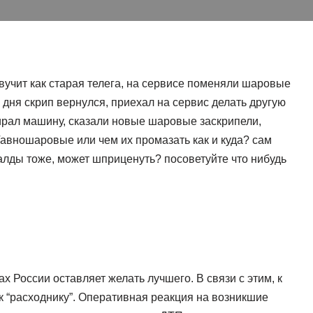
звучит как старая телега, на сервисе поменяли шаровые
4 дня скрип вернулся, приехал на сервис делать другую
бирал машину, сказали новые шаровые заскрипели,
Гавношаровые или чем их промазать как и куда? сам
валды тоже, может шприценуть? посоветуйте что нибудь
х России оставляет желать лучшего. В связи с этим, к
 к “расходнику”. Оперативная реакция на возникшие