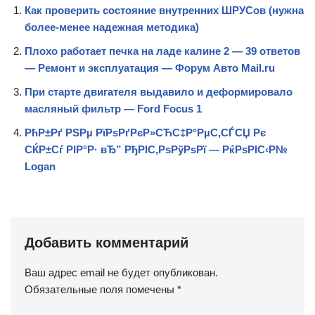
Как проверить состояние внутренних ШРУСов (нужна
более-менее надежная методика)
Плохо работает печка на ладе калине 2 — 39 ответов
— Ремонт и эксплуатация — Форум Авто Mail.ru
При старте двигателя выдавило и деформировало
масляный фильтр — Ford Focus 1
РћР±Рґ РЅРµ РїРѕРґРєР»СЋС‡Р°РµС‚СЃСЏ Рє
СЌР±Сѓ РІР°Р· вЂ” РђРІС‚РѕРўРѕРї — РќРѕРІС‹Р№
Logan
Добавить комментарий
Ваш адрес email не будет опубликован.
Обязательные поля помечены
*