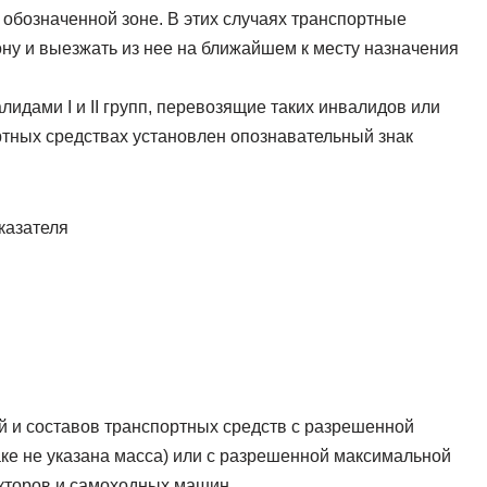
бозначенной зоне. В этих случаях транспортные
ну и выезжать из нее на ближайшем к месту назначения
идами I и II групп, перевозящие таких инвалидов или
ртных средствах установлен опознавательный знак
 и составов транспортных средств с разрешенной
аке не указана масса) или с разрешенной максимальной
акторов и самоходных машин.