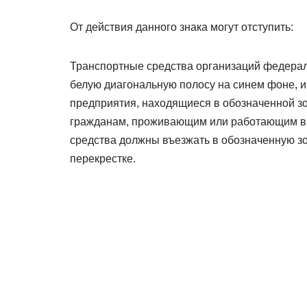
От действия данного знака могут отступить:
Транспортные средства организаций федерал
белую диагональную полосу на синем фоне, 
предприятия, находящиеся в обозначенной з
гражданам, проживающим или работающим в о
средства должны въезжать в обозначенную зо
перекрестке.
Описание знака
Трактор в белом круге с красной рамкой