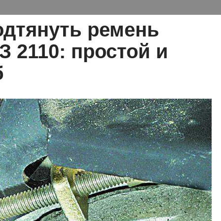
одтянуть ремень
З 2110: простой и
б