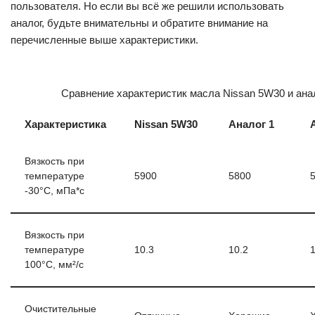
пользователя. Но если вы всё же решили использовать
аналог, будьте внимательны и обратите внимание на
перечисленные выше характеристики.
Сравнение характеристик масла Nissan 5W30 и ана
Характеристика
Nissan 5W30
Аналог 1
Вязкость при
температуре
5900
5800
-30°C, мПа*с
Вязкость при
температуре
10.3
10.2
1
100°C, мм²/с
Очистительные