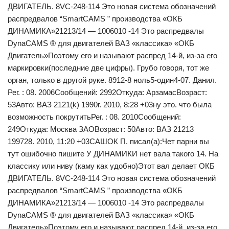
ДВИГАТЕЛЬ. 8VC-248-114 Это новая система обозначений
распредвалов “SmartCAMS ” производства «ОКБ
ДИНАМИКА»21213/14 — 1006010 -14 Это распредвалы
DynaCAMS ® для двигателей ВАЗ «классика» «ОКБ
Двигатель»Поэтому его и называют распред 14-й, из-за его
маркировки(последние две цифры). Грубо говоря, тот же
орган, только в другой руке. 8912-8 ноль5-один4-07. Данил.
Рег. : 08. 2006Сообщений: 2992Откуда: АрзамасВозраст:
53Авто: ВАЗ 2121(k) 1990г. 2010, 8:28 +03ну это. что была
возможность покрутитьРег. : 08. 2010Сообщений:
249Откуда: Моcква ЗАОВозраст: 50Авто: ВАЗ 21213
199728. 2010, 11:20 +03САШОК П. писал(а):Чет парни вы
тут ошибочно пишите У ДИНАМИКИ нет вала такого 14. На
классику или ниву (каму как удобно)Этот вал делает ОКБ
ДВИГАТЕЛЬ. 8VC-248-114 Это новая система обозначений
распредвалов “SmartCAMS ” производства «ОКБ
ДИНАМИКА»21213/14 — 1006010 -14 Это распредвалы
DynaCAMS ® для двигателей ВАЗ «классика» «ОКБ
Двигатель»Поэтому его и называют распред 14-й, из-за его