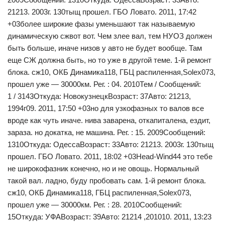
21213. 2003г. 130тыщ прошел. ГБО Ловато. 2011, 17:42
+03более широкие фазы уменьшают так называемую
динамическую сжвот вот. Чем злее вал, тем НУОЗ должен
быть больше, иначе низов у авто не будет вообще. Там
еще СЖ должна быть, но то уже в другой теме. 1-й ремонт
блока. сж10, ОКБ Динамика118, ГБЦ распиленная,Solex073,
прошел уже — 30000км. Рег. : 04. 2010Тем / Сообщений:
1 / 3143Откуда: НовокузнецкВозраст: 37Авто: 21213,
1994г09. 2011, 17:50 +03но для узкофазных то валов все
вроде как чуть иначе. нива заварена, откапиталена, ездит,
зараза. но докатка, не машина. Рег. : 15. 2009Сообщений:
1310Откуда: ОдессаВозраст: 33Авто: 21213. 2003г. 130тыщ
прошел. ГБО Ловато. 2011, 18:02 +03Head-Wind44 это тебе
не широкофазник конечно, но и не овощь. Нормальный
такой вал. ладно, буду пробовать сам. 1-й ремонт блока.
сж10, ОКБ Динамика118, ГБЦ распиленная,Solex073,
прошел уже — 30000км. Рег. : 28. 2010Сообщений:
15Откуда: УФАВозраст: 39Авто: 21214 ,201010. 2011, 13:23