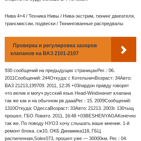
Нива 4×4 / Техника Нивы / Нива-экстрим, тюнинг двигателя,
трансмиссии, подвески / Тюнингованные распредвалы
Проверка и регулировка зазоров
клапанов на ВАЗ 2101-2107
930 сообщений на предыдущих страницахРег. : 06.
2011Сообщений: 244Откуда: г. КотельничВозраст: 34Авто:
ВАЗ 21213,199709. 2011, 12:35 +03пардон правду говорят
что велик и могуч русский язык Head-Windзначит клапана
так же как и на обычном рв даааРег. : 15. 2009Сообщений:
1310Откуда: ОдессаВозраст: 33Авто: 21213. 2003г. 130тыщ
прошел. ГБО Ловато. 2011, 16:48 +03BESHENYAGAКонечно
так же. По поводу НУОЗ хочу слышать ваше мнение. 1-й
ремонт блока. сж10, ОКБ Динамика118, ГБЦ
распиленная,Solex073, прошел уже — 30000км. Рег. : 04.