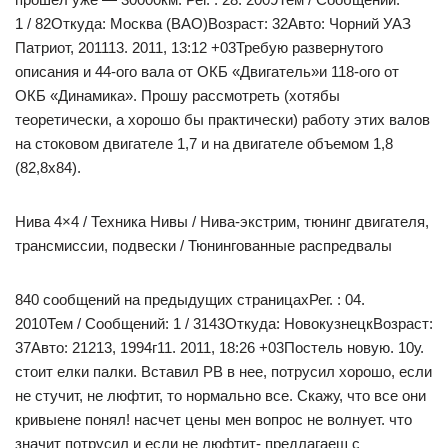
1 / 82Откуда: Москва (ВАО)Возраст: 32Авто: Чорний УАЗ
Патриот, 201113. 2011, 13:12 +03Требую развернутого
описания и 44-ого вала от ОКБ «Двигатель»и 118-ого от
ОКБ «Динамика». Прошу рассмотреть (хотябы
теоретически, а хорошо бы практически) работу этих валов
на стоковом двигателе 1,7 и на двигателе объемом 1,8
(82,8х84).
Нива 4×4 / Техника Нивы / Нива-экстрим, тюнинг двигателя,
трансмиссии, подвески / Тюнингованные распредвалы
840 сообщений на предыдущих страницахРег. : 04.
2010Тем / Сообщений: 1 / 3143Откуда: НовокузнецкВозраст:
37Авто: 21213, 1994г11. 2011, 18:26 +03Постель новую. 10у.
стоит елки палки. Вставил РВ в нее, потрусил хорошо, если
не стучит, не люфтит, то нормально все. Скажу, что все они
кривыене понял! насчет цены мен вопрос не волнует. что
значит потрусил и если не люфтит- предлагаеш с