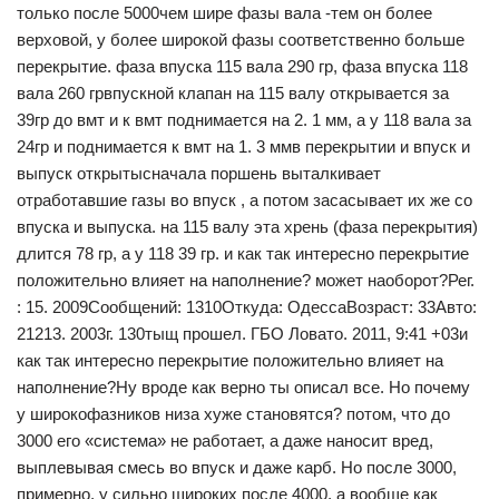
только после 5000чем шире фазы вала -тем он более
верховой, у более широкой фазы соответственно больше
перекрытие. фаза впуска 115 вала 290 гр, фаза впуска 118
вала 260 грвпускной клапан на 115 валу открывается за
39гр до вмт и к вмт поднимается на 2. 1 мм, а у 118 вала за
24гр и поднимается к вмт на 1. 3 ммв перекрытии и впуск и
выпуск открытысначала поршень выталкивает
отработавшие газы во впуск , а потом засасывает их же со
впуска и выпуска. на 115 валу эта хрень (фаза перекрытия)
длится 78 гр, а у 118 39 гр. и как так интересно перекрытие
положительно влияет на наполнение? может наоборот?Рег.
: 15. 2009Сообщений: 1310Откуда: ОдессаВозраст: 33Авто:
21213. 2003г. 130тыщ прошел. ГБО Ловато. 2011, 9:41 +03и
как так интересно перекрытие положительно влияет на
наполнение?Ну вроде как верно ты описал все. Но почему
у широкофазников низа хуже становятся? потом, что до
3000 его «система» не работает, а даже наносит вред,
выплевывая смесь во впуск и даже карб. Но после 3000,
примерно, у сильно широких после 4000, а вообще как