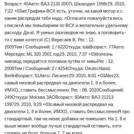
Возраст: 45Авто: ВАЗ 2131 2007г, Шкокодил 1998г29. 2010,
7:22 +03art Графики ВСХ есть, уточни, на какой мотор и с
каким распредом тебе надо. «Огласите пожалуйста весь
список»А мы повыбираем по ВСХ и желательно удельному
расходу. Да-а!. Я умных разговоров не знаю, а поговорить-
то с вами хочется! (С) Вересаев В. Рег. : 12.
2009Тем / Сообщений: 1 / 622Откуда: tulaВозраст: 77Авто:
Мерседес ML 320 2001 год29. 2010, 7:37 +03болезнь
нивовод передаётся половым путём от нивыРег. : 12.
2008Тем / Сообщений: 2 / 4254Откуда: Deutschland,
BerlinВозраст: 51Авто: Лисапет29. 2010, 8:01 +03Alex23,
самый низовой распредвал на двигатели 1. 8 и более,
ИМХО, ставить бессмысленно. Рег. : 08. 2010Сообщений:
249Откуда: Моcква ЗАОВозраст: 50Авто: ВАЗ 21213
199729. 2010, 9:29 +03самый низовой распредвал на
двигатели 1. 8 и более, ИМХО, ставить бессмысленноЯ про
стандартный, там на низах добавка не помешает. На 1. 8 и
выше может вообще лучше стандартный оставить, хотя
спорить не буду, больше 1. 7 не юзал.