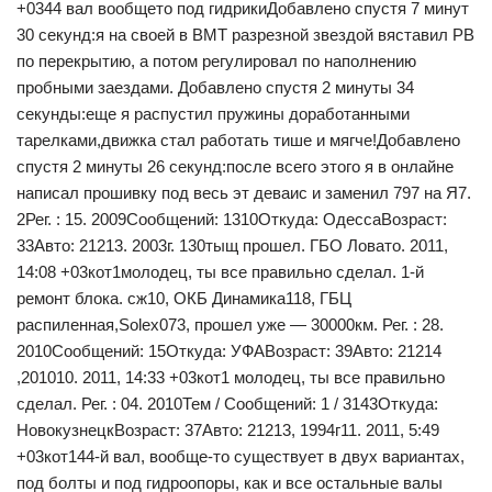
+0344 вал вообщето под гидрикиДобавлено спустя 7 минут
30 секунд:я на своей в ВМТ разрезной звездой вяставил РВ
по перекрытию, а потом регулировал по наполнению
пробными заездами. Добавлено спустя 2 минуты 34
секунды:еще я распустил пружины доработанными
тарелками,движка стал работать тише и мягче!Добавлено
спустя 2 минуты 26 секунд:после всего этого я в онлайне
написал прошивку под весь эт деваис и заменил 797 на Я7.
2Рег. : 15. 2009Сообщений: 1310Откуда: ОдессаВозраст:
33Авто: 21213. 2003г. 130тыщ прошел. ГБО Ловато. 2011,
14:08 +03кот1молодец, ты все правильно сделал. 1-й
ремонт блока. сж10, ОКБ Динамика118, ГБЦ
распиленная,Solex073, прошел уже — 30000км. Рег. : 28.
2010Сообщений: 15Откуда: УФАВозраст: 39Авто: 21214
,201010. 2011, 14:33 +03кот1 молодец, ты все правильно
сделал. Рег. : 04. 2010Тем / Сообщений: 1 / 3143Откуда:
НовокузнецкВозраст: 37Авто: 21213, 1994г11. 2011, 5:49
+03кот144-й вал, вообще-то существует в двух вариантах,
под болты и под гидроопоры, как и все остальные валы