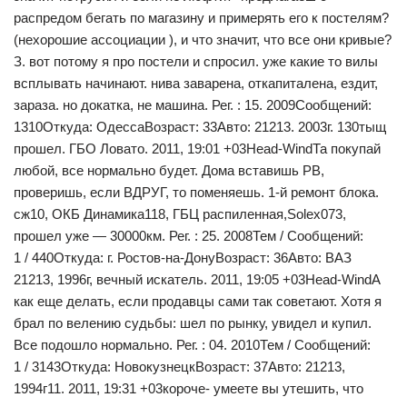
распредом бегать по магазину и примерять его к постелям?
(нехорошие ассоциации ), и что значит, что все они кривые?
З. вот потому я про постели и спросил. уже какие то вилы
всплывать начинают. нива заварена, откапиталена, ездит,
зараза. но докатка, не машина. Рег. : 15. 2009Сообщений:
1310Откуда: ОдессаВозраст: 33Авто: 21213. 2003г. 130тыщ
прошел. ГБО Ловато. 2011, 19:01 +03Head-WindТа покупай
любой, все нормально будет. Дома вставишь РВ,
проверишь, если ВДРУГ, то поменяешь. 1-й ремонт блока.
сж10, ОКБ Динамика118, ГБЦ распиленная,Solex073,
прошел уже — 30000км. Рег. : 25. 2008Тем / Сообщений:
1 / 440Откуда: г. Ростов-на-ДонуВозраст: 36Авто: ВАЗ
21213, 1996г, вечный искатель. 2011, 19:05 +03Head-WindА
как еще делать, если продавцы сами так советают. Хотя я
брал по велению судьбы: шел по рынку, увидел и купил.
Все подошло нормально. Рег. : 04. 2010Тем / Сообщений:
1 / 3143Откуда: НовокузнецкВозраст: 37Авто: 21213,
1994г11. 2011, 19:31 +03короче- умеете вы утешить, что