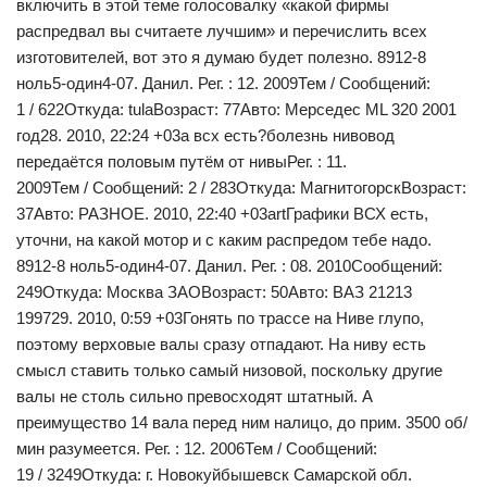
включить в этой теме голосовалку «какой фирмы
распредвал вы считаете лучшим» и перечислить всех
изготовителей, вот это я думаю будет полезно. 8912-8
ноль5-один4-07. Данил. Рег. : 12. 2009Тем / Сообщений:
1 / 622Откуда: tulaВозраст: 77Авто: Мерседес ML 320 2001
год28. 2010, 22:24 +03а всх есть?болезнь нивовод
передаётся половым путём от нивыРег. : 11.
2009Тем / Сообщений: 2 / 283Откуда: МагнитогорскВозраст:
37Авто: РАЗНОЕ. 2010, 22:40 +03artГрафики ВСХ есть,
уточни, на какой мотор и с каким распредом тебе надо.
8912-8 ноль5-один4-07. Данил. Рег. : 08. 2010Сообщений:
249Откуда: Моcква ЗАОВозраст: 50Авто: ВАЗ 21213
199729. 2010, 0:59 +03Гонять по трассе на Ниве глупо,
поэтому верховые валы сразу отпадают. На ниву есть
смысл ставить только самый низовой, поскольку другие
валы не столь сильно превосходят штатный. А
преимущество 14 вала перед ним налицо, до прим. 3500 об/
мин разумеется. Рег. : 12. 2006Тем / Сообщений:
19 / 3249Откуда: г. Новокуйбышевск Самарской обл.