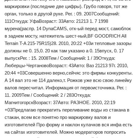
маркировки (последние две цифры). Грубо говоря, тот же
орган, только в другой руке. Рег. : 09. 2007Сообщений:
111Откуда: УфаВозраст: 33Авто: 21213 1. 7 1998
мурена(распр. 14 DynaCAMS, отк-ый перед мост, самоблок
в заднем мосту, натежитель шест-ный,BF GOODRICH All
Terrain T-A 215-75R15)28. 2010, 20:22 +03и тепловые зазоры
должны не 0. 15,0. 20 как там указано а 0. 15впуск, 0. 17
выпускРег. : 15. 2008Тем / Сообщений: 1 / 39Откуда:
Люберцы-ЧертановоВозраст: 43Авто: Ваз 21213 97г. 2010,
20:44 +03Совершенно верно,сейчяс это фирмы конкуренты.
А 14 вал это не 114 далеко,т. Рожков уже всю свою линейку
валов пересчитал. Информация от первоисточника. Рег. :
11. 2009Тем / Сообщений: 2 / 283Откуда:
МагнитогорскВозраст: 37Авто: РАЗНОЕ. 2010, 22:19
+03Предлагаю прекратить переливание воды из стакана в
стакан, всем все понятно про маркировку валов и
изготовителей Про форму и наклон кулачков вся инфа есть
на сайтах изготовителей. Можно модераторов попросить