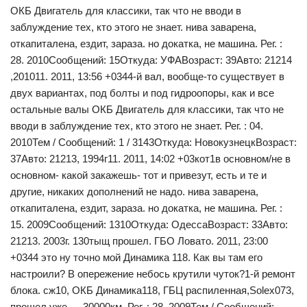
ОКБ Двигатель для классики, так что не вводи в
заблуждение тех, кто этого не знает. нива заварена,
откапиталена, ездит, зараза. но докатка, не машина. Рег. :
28. 2010Сообщений: 15Откуда: УФАВозраст: 39Авто: 21214
,201011. 2011, 13:56 +0344-й вал, вообще-то существует в
двух вариантах, под болты и под гидроопоры, как и все
остальные валы ОКБ Двигатель для классики, так что не
вводи в заблуждение тех, кто этого не знает. Рег. : 04.
2010Тем / Сообщений: 1 / 3143Откуда: НовокузнецкВозраст:
37Авто: 21213, 1994г11. 2011, 14:02 +03кот1в основном/не в
основном- какой закажешь- тот и привезут, есть и те и
другие, никаких дополнений не надо. нива заварена,
откапиталена, ездит, зараза. но докатка, не машина. Рег. :
15. 2009Сообщений: 1310Откуда: ОдессаВозраст: 33Авто:
21213. 2003г. 130тыщ прошел. ГБО Ловато. 2011, 23:00
+0344 это ну точно мой Динамика 118. Как вы там его
настроили? В опережение небось крутили чуток?1-й ремонт
блока. сж10, ОКБ Динамика118, ГБЦ распиленная,Solex073,
прошел уже — 30000км. Рег. : 28. 2009Тем / Сообщений: