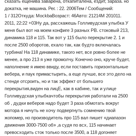
сказать ещенива заварена, откапиталена, ездит, зараза. но
докатка, не машина. Рег. : 22. 2006Тем / Сообщений:
1 / 312Откуда: MockbaВозраст: 46Авто: 21214М 201011.
2011, 22:22 +03Ну да, расскажешь Голливудская улыбка У
меня был вот на моем конфиге 3 разных РВ. стоковый 213,
динамика 118 и 115. Так вот у 115 было перекрытие 2. 1 и
после 2500 оборотов, ехало так, как будто включалась
турбина! На 118 динамике, такого нет, все ровно более не
менее, а про 213 я уже промолчу. Конечно оно, круче будет,
наполнение я имею ввиду, если поставить горизонтальные
вебера, и паук примастырить, а еще лучше, все это дело на
стенде отсроить, но и так эффект от большего
перекрытия,виден на лицЕ, как в кабине, так и улице
Голливудская улыбкачтобы перекрытия работали на 2500
об , дудки веберов надо будет 3 раза обмотать вокруг
мотора я ничуть не хочу подвергнуть сомнению твой
жопомер, но производитель про 115 вал пишет «диапазон
движения 3000-7500 об» ,а судя по всх, 115 начинает
превосходить сток только после 3500, а 118 догоняет