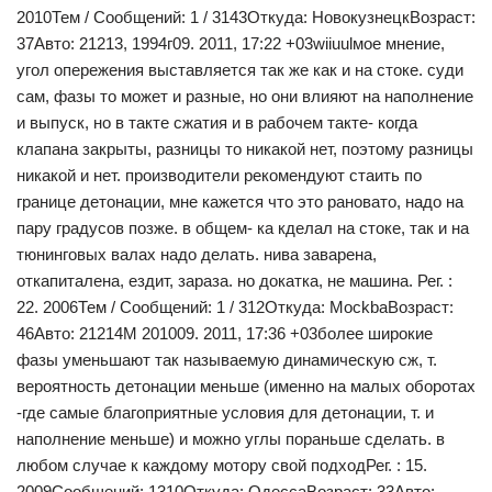
2010Тем / Сообщений: 1 / 3143Откуда: НовокузнецкВозраст:
37Авто: 21213, 1994г09. 2011, 17:22 +03wiiuulмое мнение,
угол опережения выставляется так же как и на стоке. суди
сам, фазы то может и разные, но они влияют на наполнение
и выпуск, но в такте сжатия и в рабочем такте- когда
клапана закрыты, разницы то никакой нет, поэтому разницы
никакой и нет. производители рекомендуют стаить по
границе детонации, мне кажется что это рановато, надо на
пару градусов позже. в общем- ка кделал на стоке, так и на
тюнинговых валах надо делать. нива заварена,
откапиталена, ездит, зараза. но докатка, не машина. Рег. :
22. 2006Тем / Сообщений: 1 / 312Откуда: MockbaВозраст:
46Авто: 21214М 201009. 2011, 17:36 +03более широкие
фазы уменьшают так называемую динамическую сж, т.
вероятность детонации меньше (именно на малых оборотах
-где самые благоприятные условия для детонации, т. и
наполнение меньше) и можно углы пораньше сделать. в
любом случае к каждому мотору свой подходРег. : 15.
2009Сообщений: 1310Откуда: ОдессаВозраст: 33Авто: