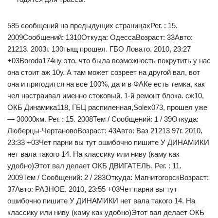
585 сообщений на предыдущих страницахРег. : 15.
2009Сообщений: 1310Откуда: ОдессаВозраст: 33Авто:
21213. 2003г. 130тыщ прошел. ГБО Ловато. 2010, 23:27
+03Boroda174ну это. что была возможность покрутить у нас
она стоит аж 10у. А там может созреет на другой вал, вот
она и пригодится на все 100%, да и в ФАКе есть темка, как
чел настраивал именно стоковый. 1-й ремонт блока. сж10,
ОКБ Динамика118, ГБЦ распиленная,Solex073, прошел уже
— 30000км. Рег. : 15. 2008Тем / Сообщений: 1 / 39Откуда:
Люберцы-ЧертановоВозраст: 43Авто: Ваз 21213 97г. 2010,
23:33 +03Чет парни вы тут ошибочно пишите У ДИНАМИКИ
нет вала такого 14. На классику или ниву (каму как
удобно)Этот вал делает ОКБ ДВИГАТЕЛЬ. Рег. : 11.
2009Тем / Сообщений: 2 / 283Откуда: МагнитогорскВозраст:
37Авто: РАЗНОЕ. 2010, 23:55 +03Чет парни вы тут
ошибочно пишите У ДИНАМИКИ нет вала такого 14. На
классику или ниву (каму как удобно)Этот вал делает ОКБ