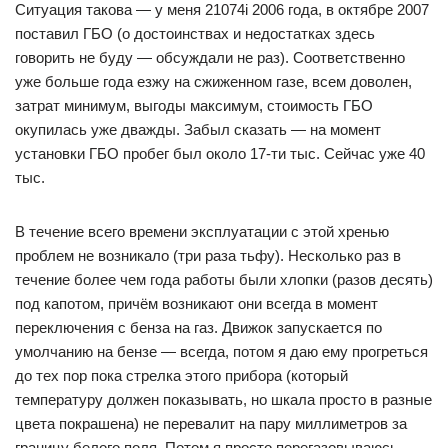
Ситуация такова — у меня 21074i 2006 года, в октябре 2007
поставил ГБО (о достоинствах и недостатках здесь
говорить не буду — обсуждали не раз). Соответственно
уже больше года езжу на сжиженном газе, всем доволен,
затрат минимум, выгоды максимум, стоимость ГБО
окупилась уже дважды. Забыл сказать — на момент
установки ГБО пробег был около 17-ти тыс. Сейчас уже 40
тыс.
В течение всего времени эксплуатации с этой хренью
проблем не возникало (три раза тьфу). Несколько раз в
течение более чем года работы были хлопки (разов десять)
под капотом, причём возникают они всегда в момент
переключения с бенза на газ. Движок запускается по
умолчанию на бензе — всегда, потом я даю ему прогреться
до тех пор пока стрелка этого прибора (который
температуру должен показывать, но шкала просто в разные
цвета покрашена) не перевалит на пару миллиметров за
границу белого поля. Потом я просто перегазовываюсь