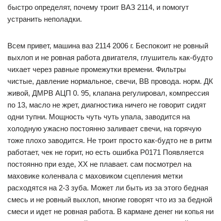
быстро определят, почему троит ВАЗ 2114, и помогут
устранить неполадки.
Всем привет, машина ваз 2114 2006 г. Беспокоит не ровный
выхлоп и не ровная работа двигателя, глушитель как-будто
чихает через равные промежутки времени. Фильтры
чистые, давление нормальное, свечи, ВВ провода. норм. ДК
живой, ДМРВ АЦП 0. 95, клапана регулировал, компрессия
по 13, масло не жрет, диагностика ничего не говорит сидят
одни тупни. Мощность чуть чуть упала, заводится на
холодную ужасно постоянно заливает свечи, на горячую
тоже плохо заводится. Не троит просто как-будто не в ритм
работает, чек не горит, но есть ошибка Р0171 Появляется
постоянно при езде, ХХ не плавает. сам посмотрел на
маховике коленвала с маховиком сцепления метки
расходятся на 2-3 зуба. Может ли быть из за этого бедная
смесь и не ровный выхлоп, многие говорят что из за бедной
смеси и идет не ровная работа. В кармане денег ни копья ни