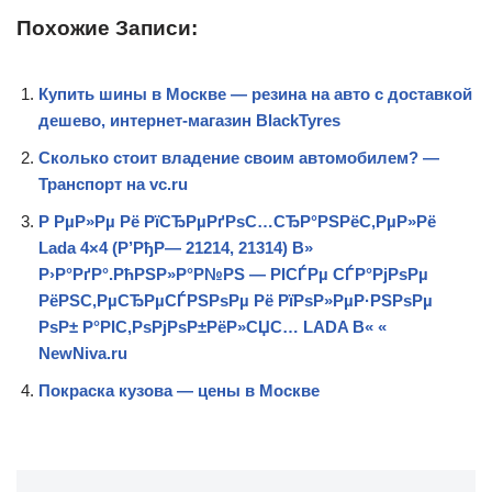
Похожие Записи:
Купить шины в Москве — резина на авто с доставкой
дешево, интернет-магазин BlackTyres
Сколько стоит владение своим автомобилем? —
Транспорт на vc.ru
Р РµР»Рµ Рё РїСЂРµРґРѕС…СЂР°РЅРёС‚РµР»Рё
Lada 4×4 (Р’РђР— 21214, 21314) В»
Р›Р°РґР°.РћРЅР»Р°Р№РЅ — РІСЃРµ СЃР°РјРѕРµ
РёРЅС‚РµСЂРµСЃРЅРѕРµ Рё РїРѕР»РµР·РЅРѕРµ
РѕР± Р°РІС‚РѕРјРѕР±РёР»СЏС… LADA В« «
NewNiva.ru
Покраска кузова — цены в Москве