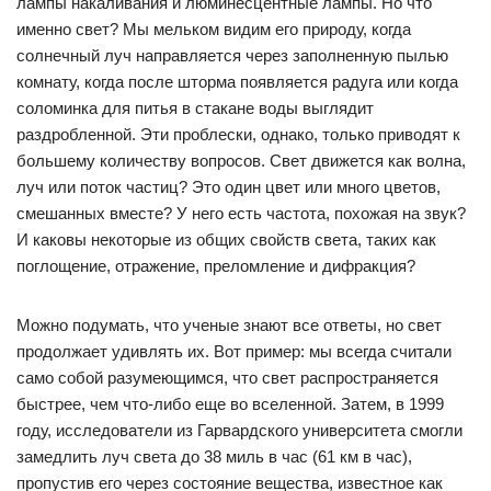
лампы накаливания и люминесцентные лампы. Но что
именно свет? Мы мельком видим его природу, когда
солнечный луч направляется через заполненную пылью
комнату, когда после шторма появляется радуга или когда
соломинка для питья в стакане воды выглядит
раздробленной. Эти проблески, однако, только приводят к
большему количеству вопросов. Свет движется как волна,
луч или поток частиц? Это один цвет или много цветов,
смешанных вместе? У него есть частота, похожая на звук?
И каковы некоторые из общих свойств света, таких как
поглощение, отражение, преломление и дифракция?
Можно подумать, что ученые знают все ответы, но свет
продолжает удивлять их. Вот пример: мы всегда считали
само собой разумеющимся, что свет распространяется
быстрее, чем что-либо еще во вселенной. Затем, в 1999
году, исследователи из Гарвардского университета смогли
замедлить луч света до 38 миль в час (61 км в час),
пропустив его через состояние вещества, известное как