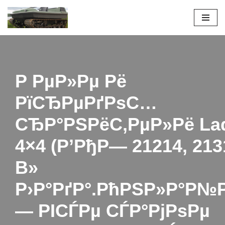
Перейти
к
содержимому
Р РµР»Рµ Рё
РїСЂРµРґРѕС…
СЂР°РЅРёС‚РµР»Рё La
4×4 (Р’РђР— 21214, 213
В»
Р›Р°РґР°.РћРЅР»Р°Р№
— РІСЃРµ СЃР°РјРѕРµ