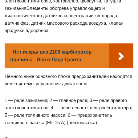
электровентиляторов, контроллер, форсунки, катушка
зажиганияЭлементы обогрева управляющего и
диагностического датчиков концентрации кислорода,
датчик фаз, датчик массового расхода воздуха, клапан
продувки адсорбера
Нет искры ваз 2108 карбюратор
причины - Все о Лада Гранта
Немного ниже основного блока предохранителей находятся
реле системы управления двигателем.
1 — реле зажигания; 2 — главное реле; 3 — реле правого
электровентилято­ра; 4 — реле левого электровентилятора;
5 — реле топливного насоса; 6 — предохра­нитель
топливного насоса (F5, 15 А) (бензонасоса)