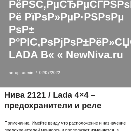
РёРЅС‚РµСЂРµСЃРЅРѕ
Рё РїРѕР»РµР·РЅРѕРµ
РѕР±
Р°РІС‚РѕРјРѕР±РёР»С
LADA В« « NewNiva.ru
автор:
admin
02/07/2022
Нива 2121 / Lada 4×4 –
предохранители и реле
Примечание. Имейте ввиду что расположение и назначение
предохранителей менялось и продолжает изменяется, в