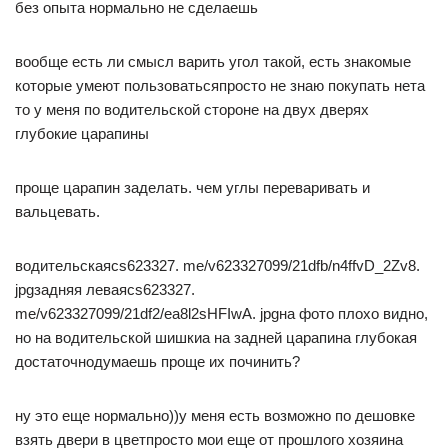
без опыта нормально не сделаешь
вообще есть ли смысл варить угол такой, есть знакомые
которые умеют пользоватьсяпросто не знаю покупать нета
то у меня по водительской стороне на двух дверях
глубокие царапины
проще царапин заделать. чем углы переваривать и
вальцевать.
водительскаяcs623327. me/v623327099/21dfb/n4ffvD_2Zv8.
jpgзадняя леваяcs623327.
me/v623327099/21df2/ea8l2sHFIwA. jpgна фото плохо видно,
но на водительской шишкиа на задней царапина глубокая
достаточнодумаешь проще их починить?
ну это еще нормально))у меня есть возможно по дешовке
взять двери в цветпросто мои еще от прошлого хозяина