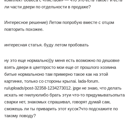
ли части двери по отдельности в продаже?
Интересное решение) Летом попробую вместе с отцом
повторить похожее.
интересная статья. буду летом пробовать
ну это еще нормально))у меня есть возможно по дешовке
взять двери в цветпросто мои еще от прошлого хозяина
битые нормальноно там примерно такое как на этой
картинке, только со стороны крылаi. lada-forum.
ru/uploads/post-32358-1234273012. jpgи не знаю, что делать
искать не гнилуюлибо брать этуи что-то придумыватьопыта
сварки нет, знакомых спрашивал, говорят думай сам,
сможешь ли ты приварить этот кусок?что подскажите по
такому поводу?