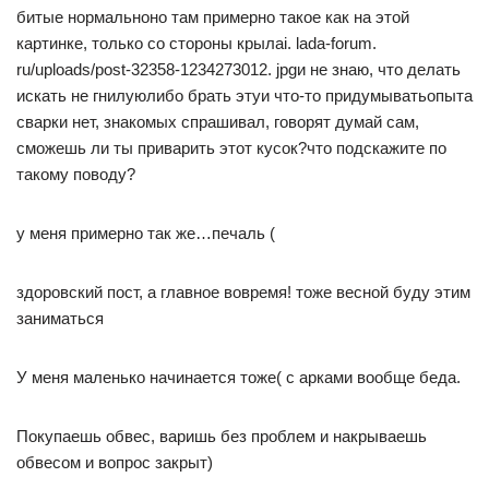
битые нормальноно там примерно такое как на этой
картинке, только со стороны крылаi. lada-forum.
ru/uploads/post-32358-1234273012. jpgи не знаю, что делать
искать не гнилуюлибо брать этуи что-то придумыватьопыта
сварки нет, знакомых спрашивал, говорят думай сам,
сможешь ли ты приварить этот кусок?что подскажите по
такому поводу?
у меня примерно так же…печаль (
здоровский пост, а главное вовремя! тоже весной буду этим
заниматься
У меня маленько начинается тоже( с арками вообще беда.
Покупаешь обвес, варишь без проблем и накрываешь
обвесом и вопрос закрыт)