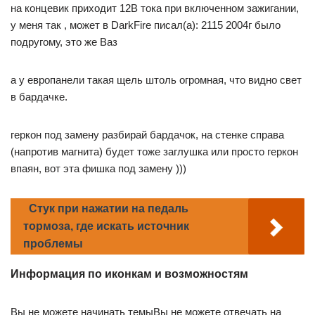
на концевик приходит 12В тока при включенном зажигании,
у меня так , может в DarkFire писал(а): 2115 2004г было
подругому, это же Ваз
а у европанели такая щель штоль огромная, что видно свет
в бардачке.
геркон под замену разбирай бардачок, на стенке справа
(напротив магнита) будет тоже заглушка или просто геркон
впаян, вот эта фишка под замену )))
Стук при нажатии на педаль
тормоза, где искать источник
проблемы
Информация по иконкам и возможностям
Вы не можете начинать темыВы не можете отвечать на