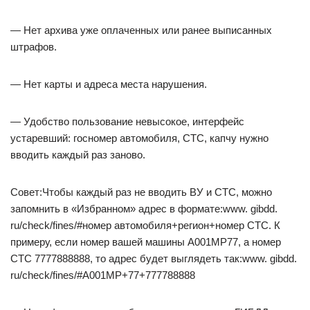
— Нет архива уже оплаченных или ранее выписанных
штрафов.
— Нет карты и адреса места нарушения.
— Удобство пользование невысокое, интерфейс
устаревший: госномер автомобиля, СТС, капчу нужно
вводить каждый раз заново.
Совет:Чтобы каждый раз не вводить ВУ и СТС, можно
запомнить в «Избранном» адрес в формате:www. gibdd.
ru/check/fines/#номер автомобиля+регион+номер СТС. К
примеру, если номер вашей машины А001МР77, а номер
СТС 7777888888, то адрес будет выглядеть так:www. gibdd.
ru/check/fines/#А001МР+77+777788888