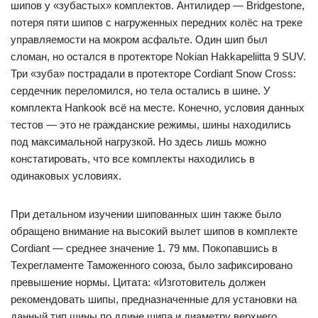
шипов у «зубастых» комплектов. Антилидер — Bridgestone,
потеря пяти шипов с нагруженных передних колёс на треке
управляемости на мокром асфальте. Один шип был
сломан, но остался в протекторе Nokian Hakkapeliitta 9 SUV.
Три «зуба» пострадали в протекторе Cordiant Snow Cross:
сердечник переломился, но тела остались в шине. У
комплекта Hankook всё на месте. Конечно, условия данных
тестов — это не гражданские режимы, шины находились
под максимальной нагрузкой. Но здесь лишь можно
констатировать, что все комплекты находились в
одинаковых условиях.
При детальном изучении шипованных шин также было
обращено внимание на высокий вылет шипов в комплекте
Cordiant — среднее значение 1. 79 мм. Покопавшись в
Техрегламенте Таможенного союза, было зафиксировано
превышение нормы. Цитата: «Изготовитель должен
рекомендовать шипы, предназначенные для установки на
данный тип шины по длине шипа и диаметру верхнего