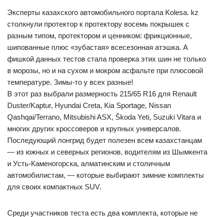
Эксперты казахского автомобильного портала Kolesa. kz
столкнули протектор к протектору восемь покрышек с
разным типом, протектором и ценником: фрикционные,
шипованные плюс «зубастая» всесезонная атэшка. А
фишкой данных тестов стала проверка этих шин не только
в морозы, но и на сухом и мокром асфальте при плюсовой
температуре. Зимы-то у всех разные!
В этот раз выбрали размерность 215/65 R16 для Renault
Duster/Kaptur, Hyundai Creta, Kia Sportage, Nissan
Qashqai/Terrano, Mitsubishi ASX, Škoda Yeti, Suzuki Vitara и
многих других кроссоверов и крупных универсалов.
Последующий лонгрид будет полезен всем казахстанцам
— из южных и северных регионов, водителям из Шымкента
и Усть-Каменогорска, алматинским и столичным
автомобилистам, — которые выбирают зимние комплекты
для своих компактных SUV.
Среди участников теста есть два комплекта, которые не