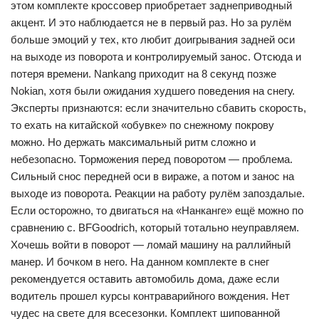
этом комплекте кроссовер приобретает заднеприводный
акцент. И это наблюдается не в первый раз. Но за рулём
больше эмоций у тех, кто любит доигрывания задней оси
на выходе из поворота и контролируемый занос. Отсюда и
потеря времени. Nankang приходит на 8 секунд позже
Nokian, хотя были ожидания худшего поведения на снегу.
Эксперты признаются: если значительно сбавить скорость,
то ехать на китайской «обувке» по снежному покрову
можно. Но держать максимальный ритм сложно и
небезопасно. Торможения перед поворотом — проблема.
Сильный снос передней оси в вираже, а потом и занос на
выходе из поворота. Реакции на работу рулём запоздалые.
Если осторожно, то двигаться на «Нанканге» ещё можно по
сравнению с. BFGoodrich, который тотально неуправляем.
Хочешь войти в поворот — ломай машину на раллийный
манер. И бочком в него. На данном комплекте в снег
рекомендуется оставить автомобиль дома, даже если
водитель прошел курсы контраварийного вождения. Нет
чудес на свете для всесезонки. Комплект шипованной