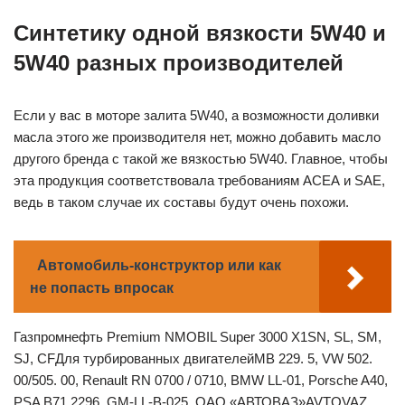
Синтетику одной вязкости 5W40 и
5W40 разных производителей
Если у вас в моторе залита 5W40, а возможности доливки
масла этого же производителя нет, можно добавить масло
другого бренда с такой же вязкостью 5W40. Главное, чтобы
эта продукция соответствовала требованиям АСЕА и SAE,
ведь в таком случае их составы будут очень похожи.
Автомобиль-конструктор или как
не попасть впросак
Газпромнефть Premium NMOBIL Super 3000 X1SN, SL, SM,
SJ, CFДля турбированных двигателейMB 229. 5, VW 502.
00/505. 00, Renault RN 0700 / 0710, BMW LL-01, Porsche A40,
PSA B71 2296, GM-LL-B-025, ОАО «АВТОВАЗ»AVTOVAZ