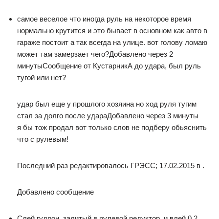
самое веселое что иногда руль на некоторое время
нормально крутится и это бывает в основном как авто в
гараже постоит а так всегда на улице. вот голову ломаю
может там замерзает чего?Добавлено через 2
минутыСообщение от КустарникА до удара, был руль
тугой или нет?
удар был еще у прошлого хозяина но ход руля тугим
стал за долго после удараДобавлено через 3 минуты
я бы тож продал вот только слов не подберу обьяснить
что с рулевым!
Последний раз редактировалось ГРЭСС; 17.02.2015 в .
Добавлено сообщение
Слей гудрон, залитый в рулевой редуктор, и влей 0,2