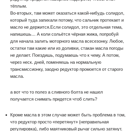
тёплым.
Во-вторых, там может оказаться какой-нибудь солидол,
который туда запихали потому, что сальник протекает и
масло не держится.Если солидол, это отдельная тема,
напишешь… А коли сольётся чёрная жижа, попробуй
для начала залить моторного масла всесезонку. Любое,
остатки там какие или из доливки, стакан масла погоды
не делает. Поездишь, подумаешь что к чему. А потом,
через неск. дней, поменяешь на нормальную
трансмиссионку, заодно редуктор промоется от старого
масла.
а вот что то полез а сливного болта не нашел
получается снимать придется чтоб слить?
Кроме масла в этом случае может быть проблема в том,
что редуктор просто «перетянут» (неправильная
регулировка), либо маятниковый рычаг сильно затянут.